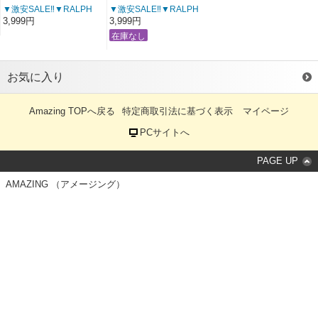
▼激安SALE‼▼RALPH
▼激安SALE‼▼RALPH
LAUREN/ラルフローレン
LAUREN/ラルフローレン
3,999円
3,999円
カーゴハーフパン
カーゴハーフパン
ツ‘DENIM & SUPPLY
ツ‘DENIM & SUPPLY
’【ベージュ】〔 アメージ
’【ダークネイビー】〔 ア
ング 通販 〕
メージング 通販 〕
お気に入り
Amazing TOPへ戻る
特定商取引法に基づく表示
マイページ
PCサイトへ
PAGE UP
AMAZING （アメージング）