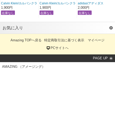
Calvin Klein/カルバンクラ
Calvin Klein/カルバンクラ
adidas/アディダス
イン
イン
“NBA LONG SOCKS”
1,900円
1,900円
2,000円
Men's 3 Pack Combed
Men's 3 Pack Combed
【ホワイト】
Cotton
Cotton
〔 アメージング 服 〕
【3足セット：ダークグレ
【3足セット：ブラック
ー/レッド/ホワイト
（25cm-30cm）】
（25cm-30cm）】
〔 アメージング 服 〕
お気に入り
〔 アメージング 服 〕
Amazing TOPへ戻る
特定商取引法に基づく表示
マイページ
PCサイトへ
PAGE UP
AMAZING （アメージング）