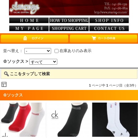
並べ替え：
在庫ありのみ表示
♔ソックス >
ここをタップして検索
1
ページ中
1
ページ目（全3件）
♔ソックス