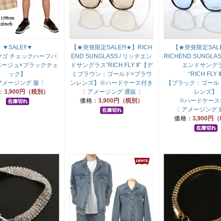
▼SALE‼▼
【★突発限定SALE!!!★】RICH
【★突発限定SALE
/ヤゴ チェックハーフパ
END SUNGLASS / リッチエン
RICHEND SUNGLAS
ベージュ×ブラックチェ
ドサングラス“RICH FLY Ⅱ”【デ
エンドサング
ック】
ミブラウン：ゴールド×ブラウ
“RICH FLY Ⅱ
アメージング 服 〕
ンレンズ】※ハードケース付き
【ブラック：ゴール
：
3,900円（税別）
〔 アメージング 通販 〕
レンズ】
価格：
3,900円（税別）
※ハードケース
〔 アメージング 
価格：
3,900円