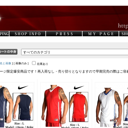
名と画像
] [ 画像のみ ]
在庫あり
ージ限定爆安商品です！再入荷なし・売り切りとなりますので早期完売の際はご容