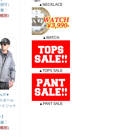
着脱可）
▲NECKLACE
服 〕
円（税別）
▲WATCH
▲TOPS SALE
!!!▼
サウスポール
▲PANT SALE
ードジャケ
ー】
服 〕
円（税別）