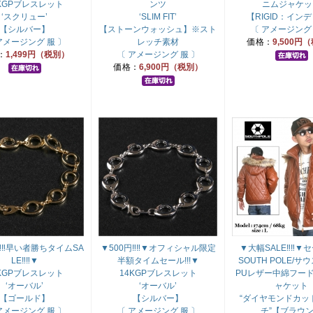
KGPブレスレット
ンツ
ニムジャケッ
‘スクリュー’
‘SLIM FIT’
【RIGID：イン
【シルバー】
【ストーンウォッシュ】※スト
〔 アメージング 
アメージング 服 〕
レッチ素材
価格：
9,500円
：
1,499円（税別）
〔 アメージング 服 〕
価格：
6,900円（税別）
円‼‼早い者勝ちタイムSA
▼500円‼‼▼オフィシャル限定
▼大幅SALE‼‼▼セー
LE‼‼▼
半額タイムセール!!!▼
SOUTH POLE/
KGPブレスレット
14KGPブレスレット
PUレザー中綿フー
‘オーバル’
‘オーバル’
ャケット
【ゴールド】
【シルバー】
“ダイヤモンドカッ
アメージング 服 〕
〔 アメージング 服 〕
チ”【ブラウ