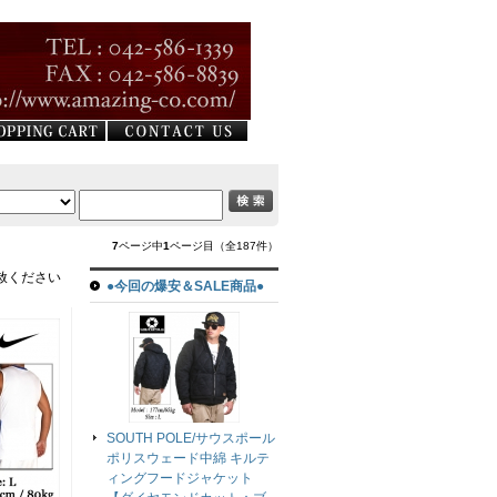
7
ページ中
1
ページ目（全187件）
赦ください
●今回の爆安＆SALE商品●
SOUTH POLE/サウスポール
ポリスウェード中綿 キルテ
ィングフードジャケット