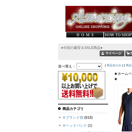
●今回の爆安＆SALE商品●
[
商品名のみ
] [
商品
並べ替え：
★ホームペ
★
商品カテゴリ
♔ブランド別
(818)
♔ヘッドバンド
(1)