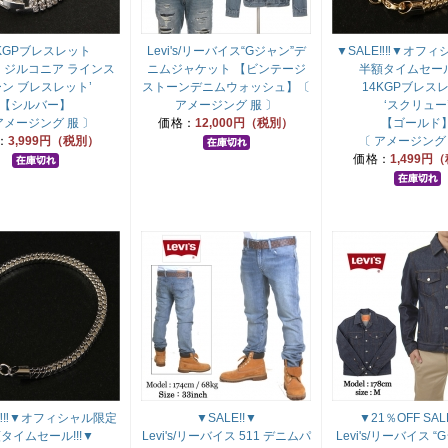
KGPブレスレット
Levi's/リーバイス“Gジャン”デ
▼SALE‼‼▼オフィ
ン ジルコニア ラインス
ニムジャケット 【ビンテージ
半額タイムセール!
ン ブレスレット’
ストーンデニムウォッシュ】〔
14KGPブレス
【シルバー】
アメージング 服 〕
‘スクリュー
アメージング 服 〕
価格：
12,000円（税別）
【ゴールド
：
3,999円（税別）
〔 アメージング 
価格：
1,499円
E‼‼▼オフィシャル限定
▼SALE!!▼
▼21％OFF SALE
タイムセール!!!▼
Levi's/リーバイス 511 デニムパ
Levi's/リーバイス 