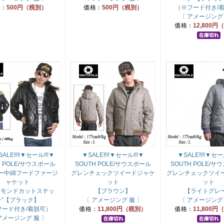
格：
500円（税別）
価格：
500円（税別）
（※フード付き/
〔 アメージング 
価格：
12,800
ALE‼‼▼セール!!!▼
▼SALE‼‼▼セール!!!▼
▼SALE‼‼▼セール
H POLE/サウスポール
SOUTH POLE/サウスポール
SOUTH POLE/
ザー中綿フードファージ
グレンチェックツイードジャケ
グレンチェックツイ
ャケット
ット
ット
ヤモンドカットステッ
【ブラウン】
【ライトグレ
チ”【ブラック】
〔 アメージング 服 〕
〔 アメージング 
フード付き/着脱可）
価格：
11,800円（税別）
価格：
11,800
アメージング 服 〕