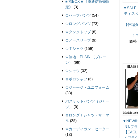
■ 福BOX ■ 《※通信販売限
定》
(3)
▼SALE
ティス 
♔ハーフパンツ
(54)
♔ロングパンツ
(73)
【伸縮タ
♔タンクトップ
(8)
〔 
♔ノースリーブ
(9)
価格
♔Ｔシャツ
(159)
♔無地・PLAIN （プレー
ン）
(69)
♔シャツ
(32)
♔ポロシャツ
(6)
♔ジャージ・ユニフォーム
(33)
バスケットパンツ（ジャー
ジ）
(0)
♔ロングＴシャツ・サーマ
ル
(25)
▼NEW!!
INT/
♔カーディガン・セーター
【EAGL
(13)
ｘブラウ