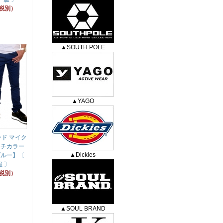
（税別）
▲SOUTH POLE
▲YAGO
ンド マイク
ッチカラー
▲Dickies
ブルー】〔
 〕
（税別）
▲SOUL BRAND