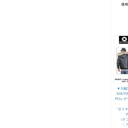
価
▼大幅S
SOUT
PUレ
“ダイ
（※
〔 