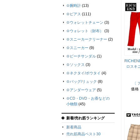
♔腕時計
(13)
♔ピアス
(111)
♔ウォレットチェーン
(3)
♔ウォレット（財布）
(3)
♔スニーカークリーナー
(2)
♔スニーカー
(9)
♔ビーチサンダル
(1)
RICHE
♔ソックス
(3)
ロスキ
♔ネクタイ/ボウタイ
(4)
♔バッグ/リュック
(8)
〔 
価格
♔アンダーウェア
(5)
♔CD・DVD・お香などの
小物類
(45)
新着/売れ筋ランキング
新着商品
売れ筋商品ベスト30