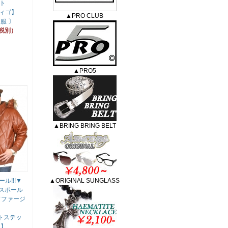
ト
ディゴ】
▲PRO CLUB
服 〕
（税別）
▲PRO5
▲BRING BRING BELT
ル!!!▼
▲ORIGINAL SUNGLASS
サウスポール
ドファージ
トステッ
ン】