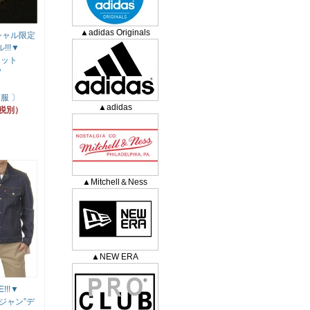
▲adidas Originals
シャル限定
!!▼
レット
’
】
服 〕
▲adidas
（税別）
▲Mitchell＆Ness
▲NEW ERA
!!!▼
“Gジャン”デ