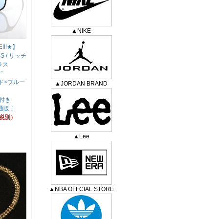
▲NIKE
!!!★】
S / リッチ
ラス
”
ド×ブルー
▲JORDAN BRAND
付き
通販 〕
（税別）
▲Lee
▲NBA OFFCIAL STORE