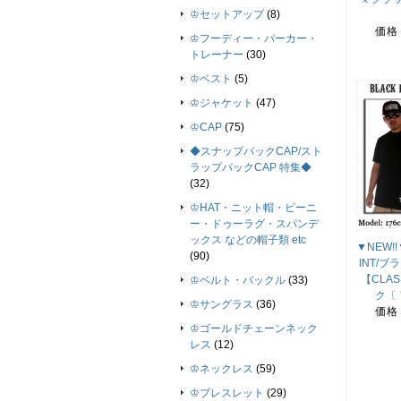
♔セットアップ
(8)
価格
♔フーディー・パーカー・
トレーナー
(30)
♔ベスト
(5)
♔ジャケット
(47)
♔CAP
(75)
◆スナップバックCAP/スト
ラップバックCAP 特集◆
(32)
♔HAT・ニット帽・ビーニ
ー・ドゥーラグ・スパンデ
ックス などの帽子類 etc
▼NEW!!
(90)
INT/
【CLA
♔ベルト・バックル
(33)
ク〔
♔サングラス
(36)
価格
♔ゴールドチェーンネック
レス
(12)
♔ネックレス
(59)
♔ブレスレット
(29)