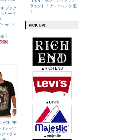
【ダイヤモンドカット：ブ
ラック】〔 アメージング 服
ナイキ プラク
〕
ースリーブ
プ
IT：ホワイ
PICK UP!!
】
服 〕
（税別）
▲RICH END
▲Levi's
BLACK PR
ト Tシャツ
ラックｘラス
▲majestic
 服 〕