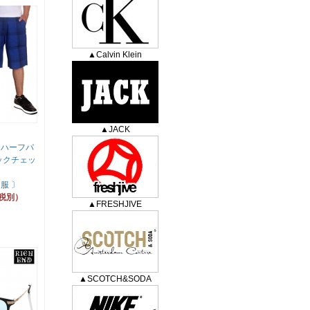
▲Calvin Klein
▲JACK
クハーフパ
ックチェッ
服 〕
（税別）
▲FRESHJIVE
▲SCOTCH&SODA