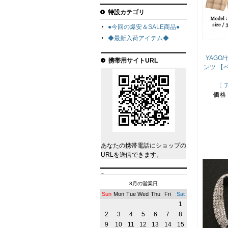
特設カテゴリ
●今回の爆安＆SALE商品●
◆最新入荷アイテム◆
YAGO
携帯用サイトURL
ンツ 【
〔 
価格
あなたの携帯電話にショップの
URLを送信できます。
8月の営業日
Sun
Mon
Tue
Wed
Thu
Fri
Sat
1
2
3
4
5
6
7
8
9
10
11
12
13
14
15