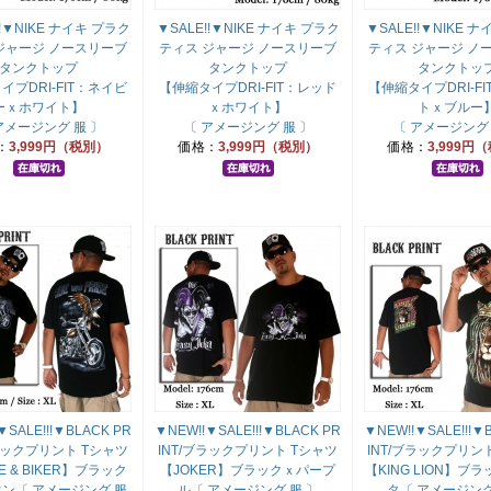
!!▼NIKE ナイキ プラク
▼SALE!!▼NIKE ナイキ プラク
▼SALE!!▼NIKE 
ジャージ ノースリーブ
ティス ジャージ ノースリーブ
ティス ジャージ ノ
タンクトップ
タンクトップ
タンクトッ
イプDRI-FIT：ネイビ
【伸縮タイプDRI-FIT：レッド
【伸縮タイプDRI-F
ーｘホワイト】
ｘホワイト】
トｘブルー
アメージング 服 〕
〔 アメージング 服 〕
〔 アメージング 
：
3,999円（税別）
価格：
3,999円（税別）
価格：
3,999円
▼SALE!!!▼BLACK PR
▼NEW!!▼SALE!!!▼BLACK PR
▼NEW!!▼SALE!!!▼
ブラックプリント Tシャツ
INT/ブラックプリント Tシャツ
INT/ブラックプリン
E & BIKER】ブラック
【JOKER】ブラックｘパープ
【KING LION】ブ
ン〔 アメージング 服
ル〔 アメージング 服 〕
タ〔 アメージング