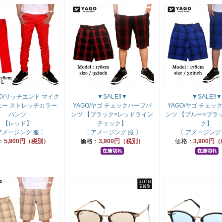
ND/リッチエンド マイク
▼SALE‼▼
▼SALE‼▼
ニー ストレッチカラー
YAGO/ヤゴ チェックハーフパ
YAGO/ヤゴ チェッ
パンツ
ンツ 【ブラック×レッドライン
ンツ 【ブルー×ブラ
【レッド】
チェック】
ク】
アメージング 服 〕
〔 アメージング 服 〕
〔 アメージング 
：
5,900円（税別）
価格：
3,900円（税別）
価格：
3,900円