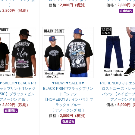
〕
価格：
2,800円（税別）
価格：
2,800円
：
2,800円（税別）
▼SALE!!!▼BLACK PR
▼NEW!!▼SALE!!!▼
RICHEND/リッチエ
ブラックプリント Tシャツ
BLACK PRINT/ブラックプリン
ロスキニー ストレ
SSIC】ブラックｘピン
ト Tシャツ
パンツ 【ネイビー
 アメージング 服 〕
【HOMEBOYS：インパラ】ブ
アメージング 服
：
2,800円（税別）
ラックｘブルー
価格：
5,900円
〔 アメージング 服 〕
価格：
2,800円（税別）