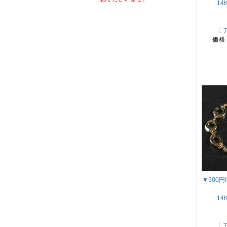
14
〔 
価格
▼500
14
〔 