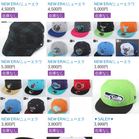
NEW ERA /ニューエラ
NEW ERA /ニューエラ
NEW ERA/ニューエラワ
CAP
CAP
ークキャップ 【ツイー
4,500円
4,500円
5,000円
“SNAP BACK CAP スナッ
“SNAP BACK CAP スナッ
ド：ブラック×ブラウンチ
プバックキャップ”
プバックキャップ”
ェック】
【Philadelphia Flyers】
【St. Louis Cardinals】
ライムグリーン×ブラック
グレー×ライトブルー
〔 アメージング 通販 〕
〔 アメージング 通販 〕
NEW ERA/ニューエラワ
NEW ERA/ニューエラ
NEW ERA/ニューエラ
ークキャップ 【ツイー
CAP
CAP
5,000円
3,800円
3,800円
ド：ブラック×グリーンチ
【Memphis Grizzlies 】
【CHICAGO BULLS】
ェック】
レディース・キッズ用
レディース・キッズ用
※スモールサイズ
※スモールサイズ
【ALL： 7 (55.8cm)】
【ALL： 7 (55.8cm)】
〔 アメージング 服 〕
〔 アメージング 服 〕
NEW ERA/ニューエラ
NEW ERA/ニューエラ
▼SALE!!!▼
CAP
CAP
NEW ERA /ニューエラ
3,800円
3,800円
3,999円
【MAIAMI HEAT】
【LOS ANGELS
CAP
レディース・キッズ用
LAKERS】
“SNAP BACK CAP スナッ
※スモールサイズ
レディース・キッズ用
プバックキャップ”