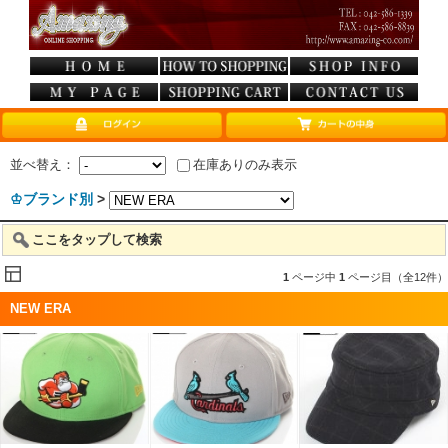
並べ替え：
在庫ありのみ表示
♔ブランド別
>
ここをタップして検索
1
ページ中
1
ページ目（全12件）
NEW ERA