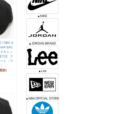
▲NIKE
 / NBA オ
▲JORDAN BRAND
AP BAC
ックキャッ
NETS】 ブ
ート 〔ア
服〕
（税別）
▲Lee
▲NBA OFFCIAL STORE