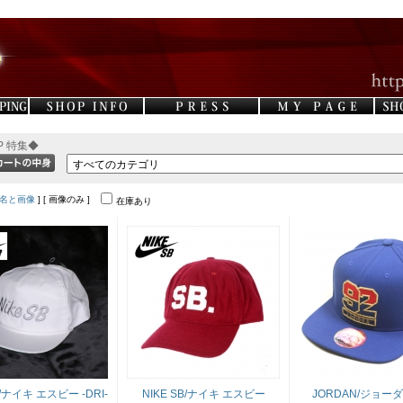
P 特集◆
名と画像
] [ 画像のみ ]
在庫あり
B/ナイキ エスビー -DRI-
NIKE SB/ナイキ エスビー
JORDAN/ジョーダ