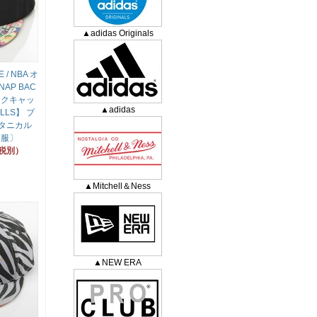
▲adidas Originals
 / NBA オ
AP BAC
ックキャッ
▲adidas
ULLS】 ブ
タニカル
 服〕
（税別）
▲Mitchell＆Ness
▲NEW ERA