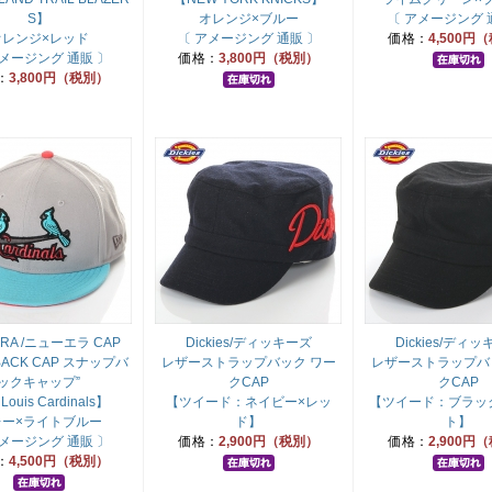
S】
オレンジ×ブルー
〔 アメージング 
オレンジ×レッド
〔 アメージング 通販 〕
価格：
4,500円
アメージング 通販 〕
価格：
3,800円（税別）
：
3,800円（税別）
ERA /ニューエラ CAP
Dickies/ディッキーズ
Dickies/ディ
 BACK CAP スナップバ
レザーストラップバック ワー
レザーストラップバ
ックキャップ”
クCAP
クCAP
 Louis Cardinals】
【ツイード：ネイビー×レッ
【ツイード：ブラッ
レー×ライトブルー
ド】
ト】
アメージング 通販 〕
価格：
2,900円（税別）
価格：
2,900円
：
4,500円（税別）