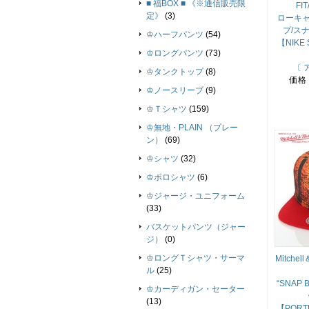
■ 福BOX ■ 《※通信販売限
FI
定》
(3)
ローキャ
プ/ス
♔ハーフパンツ
(54)
【NIK
♔ロングパンツ
(73)
〔 
♔タンクトップ
(8)
価格
♔ノースリーブ
(9)
♔Ｔシャツ
(159)
♔無地・PLAIN （プレー
ン）
(69)
♔シャツ
(32)
♔ポロシャツ
(6)
♔ジャージ・ユニフォーム
(33)
バスケットパンツ（ジャー
ジ）
(0)
♔ロングＴシャツ・サーマ
Mitche
ル
(25)
“SNAP
♔カーディガン・セーター
(13)
【PORTL