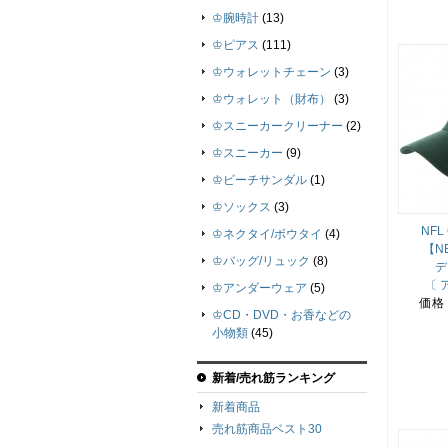
♔腕時計
(13)
♔ピアス
(111)
♔ウォレットチェーン
(3)
♔ウォレット（財布）
(3)
♔スニーカークリーナー
(2)
♔スニーカー
(9)
♔ビーチサンダル
(1)
♔ソックス
(3)
NFL
♔ネクタイ/ボウタイ
(4)
【NE
♔バッグ/リュック
(8)
デ
〔 
♔アンダーウェア
(5)
価格
♔CD・DVD・お香などの
小物類
(45)
新着/売れ筋ランキング
新着商品
売れ筋商品ベスト30