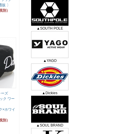
通販 〕
（税別）
▲SOUTH POLE
▲YAGO
▲Dickies
ッキーズ
ック ワー
ク×ホワイ
（税別）
▲SOUL BRAND