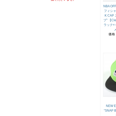
NBA OFF
フィシャル
K CA
プ” 【Cle
ラック×
価格
NEW 
“SNAP