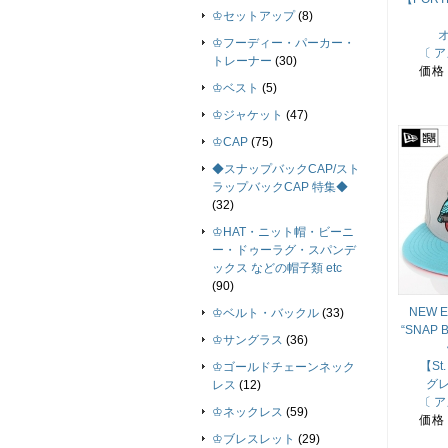
♔セットアップ
(8)
♔フーディー・パーカー・
〔 
トレーナー
(30)
価格
♔ベスト
(5)
♔ジャケット
(47)
♔CAP
(75)
◆スナップバックCAP/スト
ラップバックCAP 特集◆
(32)
♔HAT・ニット帽・ビーニ
ー・ドゥーラグ・スパンデ
ックス などの帽子類 etc
(90)
NEW 
♔ベルト・バックル
(33)
“SNAP
♔サングラス
(36)
【St.
♔ゴールドチェーンネック
グ
レス
(12)
〔 
♔ネックレス
(59)
価格
♔ブレスレット
(29)