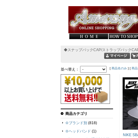
◆スナップバックCAP/ストラップバックCA
[
商品名のみ
] [
商品
並べ替え：
商品カテゴリ
♔ブランド別
(818)
♔ヘッドバンド
(1)
NIKE S