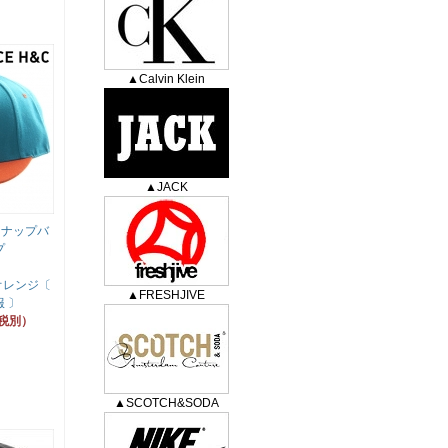
▲Calvin Klein
▲JACK
/スナップバ
プ
オレンジ〔
▲FRESHJIVE
 〕
（税別）
▲SCOTCH&SODA