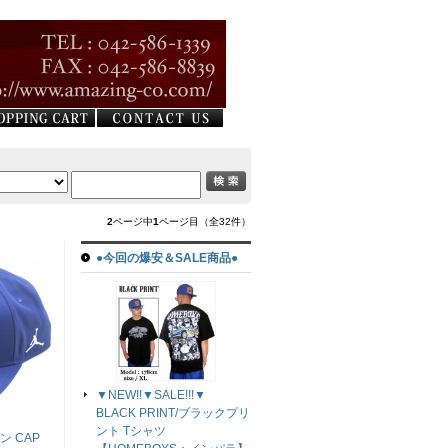
2
ページ中
1
ページ目（全32件）
●今回の爆安＆SALE商品●
▼NEW!!▼SALE!!!▼
BLACK PRINT/ブラックプリ
ント Tシャツ
ン CAP