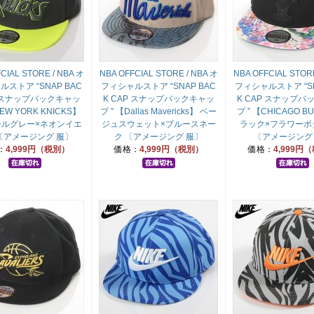
CIAL STORE / NBA オ
NBA OFFCIAL STORE / NBA オ
NBA OFFCIAL STORE
ストア “SNAP BAC
フィシャルストア “SNAP BAC
フィシャルストア “SN
P スナップバックキャッ
K CAP スナップバックキャッ
K CAP スナップバ
NEW YORK KNICKS】
プ ” 【Dallas Mavericks】 ベー
プ ” 【CHICAGO B
ールグレー×ネオンイエ
ジュスウェット×ブルースネー
ラック×フラワーボ
〔アメージング 服〕
ク 〔アメージング 服〕
〔アメージング
：
4,999円（税別）
価格：
4,999円（税別）
価格：
4,999円