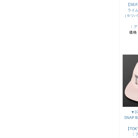
【SEA
ライ
（※ツバ
〔 
価格
▼37
SNAP 
【TO
〔 