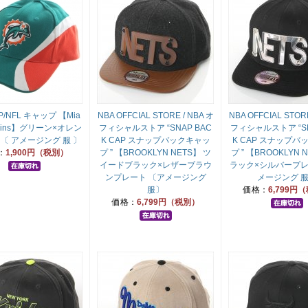
AP/NFL キャップ 【Mia
NBA OFFCIAL STORE / NBA オ
NBA OFFCIAL STORE
lphins】グリーン×オレン
フィシャルストア “SNAP BAC
フィシャルストア “SN
〔 アメージング 服 〕
K CAP スナップバックキャッ
K CAP スナップバ
：
1,900円（税別）
プ ” 【BROOKLYN NETS】 ツ
プ ” 【BROOKLYN 
イードブラック×レザーブラウ
ラック×シルバープレ
ンプレート 〔アメージング
メージング 
服〕
価格：
6,799円
価格：
6,799円（税別）