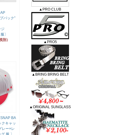
▼
▲PRO CLUB
CAP
ップバック”
】
ンジ
 服〕
（税別）
▲PRO5
▲BRING BRING BELT
▲ORIGINAL SUNGLASS
▼SNAP BA
バックキャッ
：グレー×レ
グ 服 〕