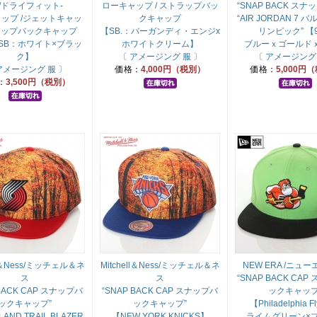
T/ドライフィット-
ローキャップ / ストラップバッ
“SNAP BACK スナ
ップ /ジェットキャッ
クキャップ
“AIR JORDAN 7 
ナップバックキャップ
【SB.：バーガンディ・エンジx
リンピック” 【
E SB：ホワイト×ブラッ
ホワイトクリーム】
ブルーｘゴールド
ク】
〔 アメージング 服 〕
〔 アメージング
アメージング 服 〕
価格：
4,000円（税別）
価格：
5,000円
：
3,500円（税別）
ll＆Ness/ミッチェル＆ネ
Mitchell＆Ness/ミッチェル＆ネ
NEW ERA /ニュー
ス
ス
“SNAP BACK CA
 BACK CAP スナップバ
“SNAP BACK CAP スナップバ
ックキャップ
ックキャップ”
ックキャップ”
【Philadelphia F
AND TRAIL BLAZER
【NEW YORK KNICKS】
ライムグリーン×