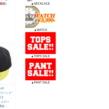
（税別）
▲NECKLACE
▲WATCH
▲TOPS SALE
▲PANT SALE
CAP
ップバック”
 1】
イエロー
通販 〕