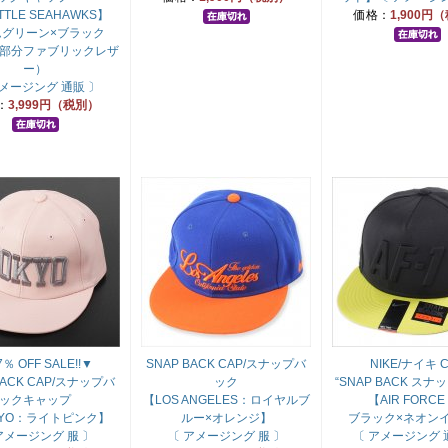
TTLE SEAHAWKS】
価格：
1,900円
ムグリーン×ブラック
部分ファブリックレザ
ー）
アメージング 通販 〕
：
3,999円（税別）
％ OFF SALE!!▼
SNAP BACK CAP/スナップバ
NIKE/ナイキ 
BACK CAP/スナップバ
ック
“SNAP BACK スナ
ックキャップ
【LOS ANGELES：ロイヤルブ
【AIR FORCE
KYO：ライトピンク】
ルー×オレンジ】
ブラック×ネオン
アメージング 服 〕
〔 アメージング 服 〕
〔 アメージング 