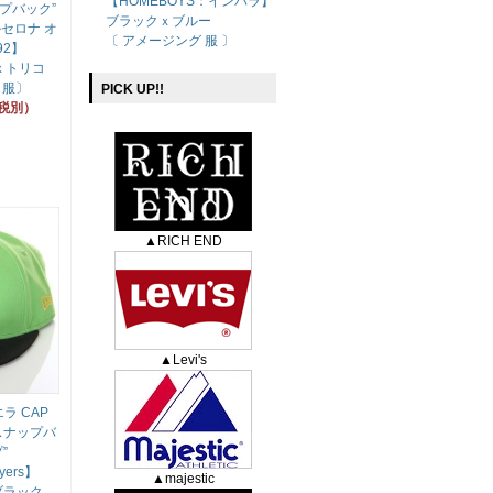
【HOMEBOYS：インパラ】
ップバック”
ブラックｘブルー
バルセロナ オ
〔 アメージング 服 〕
92】
ｘトリコ
 服〕
PICK UP!!
（税別）
▲RICH END
▲Levi's
エラ CAP
P スナップバ
”
lyers】
▲majestic
ブラック