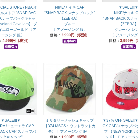
CIAL STORE / NBA オ
NIKE/ナイキ CAP
▼SALE!!!
ストア “SNAP BAC
“SNAP BACK スナップバック”
NIKE/ナイキ 
P スナップバックキャッ
【ZEBRA】
“SNAP BACK スナ
veland Cavaliers】 ブ
ブルー
【ZEBRA
イエローゴールド 〔ア
〔 アメージング 服〕
グレー×オレ
メージング 服〕
価格：
3,999円（税別）
〔 アメージング
：
4,999円（税別）
価格：
3,999円
▼SALE!!!▼
ミリタリーメッシュキャップ
▼37％ OFF SALE!!
ERA /ニューエラ CAP
【374 MSGS：ウッドランドカ
CK CAP/スナップ
 BACK CAP スナップバ
モ】〔 アメージング 服 〕
プ 【NEW YORK
ックキャップ”
価格：
1,900円（税別）
ッド】〔 アメージン