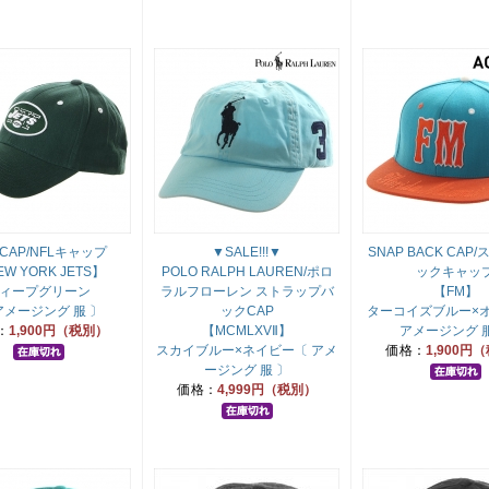
 CAP/NFLキャップ
▼SALE!!!▼
SNAP BACK CAP
W YORK JETS】
POLO RALPH LAUREN/ポロ
ックキャッ
ィープグリーン
ラルフローレン ストラップバ
【FM】
アメージング 服 〕
ックCAP
ターコイズブルー×
：
1,900円（税別）
【MCMLXVⅡ】
アメージング 服
スカイブルー×ネイビー〔 アメ
価格：
1,900円
ージング 服 〕
価格：
4,999円（税別）