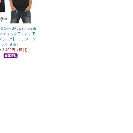
OFF SALE▼majesti
スティック Tシャツ “F
【ブラック】 〔 アメージ
ング 通販〕
：
2,400円（税別）