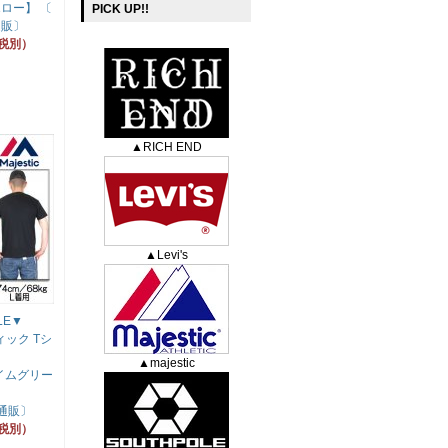
ロー】 〔
PICK UP!!
通販〕
（税別）
▲RICH END
▲Levi's
LE▼
ティック Tシ
▲majestic
ライムグリー
 通販〕
（税別）