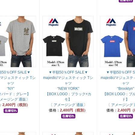
50％OFF SALE▼
▼半額50％OFF SALE▼
▼半額50％OFF S
tic/マジェスティック Tシ
majestic/マジェスティック Tシ
majestic/マジェス
ャツ
ャツ
ャツ
“NY”
“NEW YORK”
“Brooklyn”
オパード：グレー】
【BOX LOGO：ブラック×カ
【BOX LOGO：ブ
アメージング 通販〕
モ】
ド】
：
2,400円（税別）
〔 アメージング 通販〕
〔 アメージング
価格：
2,400円（税別）
価格：
2,400円