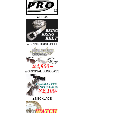
▲PRO5
▲BRING BRING BELT
▲ORIGINAL SUNGLASS
▲NECKLACE