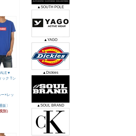
▲SOUTH POLE
▲YAGO
▲Dickies
ALE▼
ティック Tシ
ルー×レッ
▲SOUL BRAND
 通販〕
（税別）