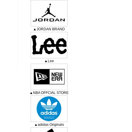
▲JORDAN BRAND
▲Lee
▲NBA OFFCIAL STORE
▲adidas Originals