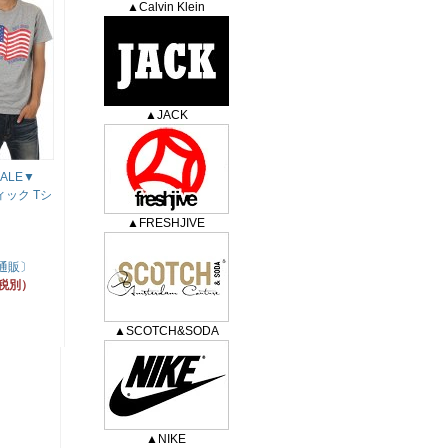
▲Calvin Klein
▲JACK
ALE▼
ティック Tシ
▲FRESHJIVE
 通販〕
（税別）
▲SCOTCH&SODA
▲NIKE