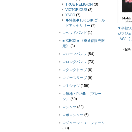
TRUE RELIGION
(3)
VICTORIOUS
(2)
YAGO
(7)
◆特集◆10K 14K ゴール
ドアクセサリー
(7)
▼半額50％
♔ヘッドバンド
(1)
c/マジェ
LAG” 
■ 福BOX ■ 《※通信販売限
定》
(3)
価格
♔ハーフパンツ
(54)
♔ロングパンツ
(73)
♔タンクトップ
(8)
♔ノースリーブ
(9)
♔Ｔシャツ
(159)
♔無地・PLAIN （プレー
ン）
(69)
♔シャツ
(32)
♔ポロシャツ
(6)
♔ジャージ・ユニフォーム
(33)