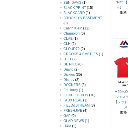
“NY”
BEN DAVIS
(1)
ィ】 〔
BLACK PRINT
(15)
価格
BLACKCARD
(1)
BROOKLYN BASEMENT
(0)
Calvin Klein
(12)
Champion
(6)
CLAE
(1)
CLH
(2)
CLOUD72
(2)
CROOKS & CASTLES
(1)
D.T.T
(2)
DE NIKO
(0)
Diavlo
(2)
Dickies
(35)
Disney
(2)
DOCKERS
(3)
Ed Hardy
(1)
▼59％OF
ETHIC EDITION
(10)
ジェステ
FAUX REAL
(1)
【レッド
FIELD&STREAM
(3)
メ
FRESHJIVE
(4)
価格
GAP
(0)
GLAD NEWS
(1)
H&M
(1)