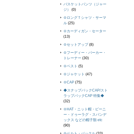
バスケットパンツ（ジャー
ジ）
(0)
♔ロングＴシャツ・サーマ
ル
(25)
♔カーディガン・セーター
(13)
♔セットアップ
(8)
♔フーディー・パーカー・
トレーナー
(30)
♔ベスト
(5)
♔ジャケット
(47)
♔CAP
(75)
◆スナップバックCAP/スト
ラップバックCAP 特集◆
(32)
♔HAT・ニット帽・ビーニ
ー・ドゥーラグ・スパンデ
ックス などの帽子類 etc
(90)
♔ベルト・バックル
(33)