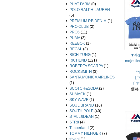
PHAT FARM
(0)
POLO RALPH LAUREN
(5)
PREMIUM RB DENIM
(1)
PRO CLUB
(2)
PRO5
(11)
PUMA
(2)
REEBOK
(1)
REGAL
(3)
RICH YUNG
(1)
▼半額
RICHEND
(121)
majes
ROBERTA SCARPA
(1)
ROCKSMITH
(3)
“
SANTA MONICA AIRLINES
【
(1)
〔 
SCOTCH&SODA
(2)
価格
SHMACK
(1)
SKY WAVE
(1)
SOUL BRAND
(16)
SOUTH POLE
(40)
STALL&DEAN
(1)
STR8
(4)
Timberland
(2)
TOMMY HILFIGER
(7)
triveni
(1)