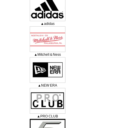
▲adidas
▲Mitchell＆Ness
▲NEW ERA
▲PRO CLUB