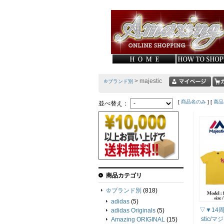
> majestic
♔ブランド別
[
商品名のみ
] [
商品
並べ替え：
商品カテゴリ
♔ブランド別
(818)
adidas
(5)
▽▼14周
adidas Originals
(5)
stic/
Amazing ORIGINAL
(15)