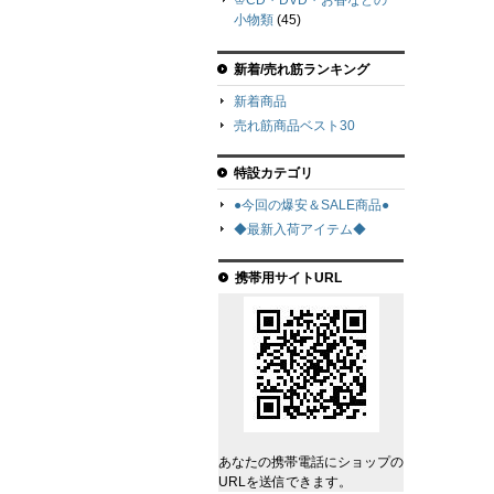
♔CD・DVD・お香などの
小物類
(45)
新着/売れ筋ランキング
新着商品
売れ筋商品ベスト30
特設カテゴリ
●今回の爆安＆SALE商品●
◆最新入荷アイテム◆
携帯用サイトURL
あなたの携帯電話にショップの
URLを送信できます。