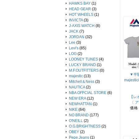
HAWKS BAY
(1)
HEAD GEAR
(3)
HOT WHEELS
(1)
INVICTA
(3)
J-AXIS WATCH
(8)
JACK
(7)
JORDAN
(32)
Lee
(3)
Levi's
(85)
LOG
(2)
LOONEY TUNES
(4)
LUCKY BRAND
(1)
M.F.OUTFITTERS
(0)
▼半額
majestic
(13)
majes
Mitchell＆Ness
(3)
NAUTICA
(2)
NBA OFFCIAL STORE
(6)
【レ
NEW ERA
(12)
〔 
NEWHATTAN
(1)
価格
NIKE
(64)
NO BRAND
(177)
O'NEILL
(2)
O.G.BRIGHTNESS
(2)
OBEY
(2)
Pepe Jeans
(1)