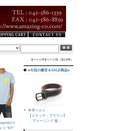
1
ページ中
1
ページ目（全13件）
●今回の爆安＆SALE商品●
本革ベルト
【ステッチ：ブラウン】
〔 アメージング 服 〕
jestic/マ
ツ “NY”