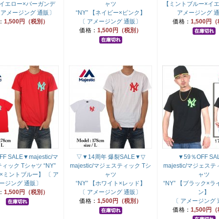
 【イエロー×バーガンデ
ャツ
【ミントブルー×イエ
 アメージング 通販〕
“NY” 【ネイビー×ピンク】
アメージング 
：
1,500円（税別）
〔 アメージング 通販〕
価格：
1,500円
価格：
1,500円（税別）
F SALE▼majestic/マ
▽▼14周年 爆裂SALE▼▽
▼59％OFF SA
ィック Tシャツ “NY”
majestic/マジェスティック Tシ
majestic/マジェス
×ミントブルー】 〔 ア
ャツ
ャツ
ージング 通販〕
“NY” 【ホワイト×レッド】
“NY” 【ブラック×
：
1,500円（税別）
〔 アメージング 通販〕
ン】
価格：
1,500円（税別）
〔 アメージング
価格：
1,500円