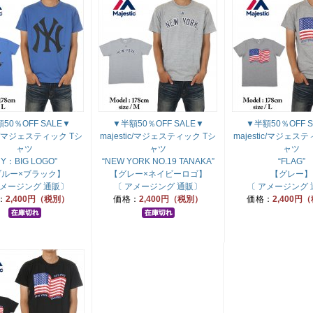
50％OFF SALE▼
▼半額50％OFF SALE▼
▼半額50％OFF S
tic/マジェスティック Tシ
majestic/マジェスティック Tシ
majestic/マジェス
ャツ
ャツ
ャツ
NY：BIG LOGO”
“NEW YORK NO.19 TANAKA”
“FLAG”
ブルー×ブラック】
【グレー×ネイビーロゴ】
【グレー】
アメージング 通販〕
〔 アメージング 通販〕
〔 アメージング
：
2,400円（税別）
価格：
2,400円（税別）
価格：
2,400円