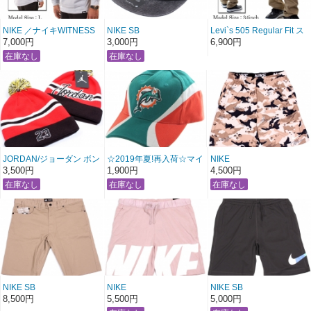
NIKE ／ナイキWITNESS
NIKE SB
Levi`s 505 Regular Fit ス
フーディ【グレー】
H86 フラットビル ジェッ
トレッチストレートパン
7,000円
3,000円
6,900円
トキャップ【ヴィンテー
ツ 【ブラウンベージュ】
ジブラック】
〔アメージング 服〕
JORDAN/ジョーダン ボン
☆2019年夏!再入荷☆マイ
NIKE
ボン取外し可能ニットキ
アミ ドルフィンズ キャッ
DRI-FIT メッシュハーフパ
3,500円
1,900円
4,500円
ャップ【レッド×ブラック
プ
ンツ
×ホワイト：ボンボン付
【グリーン×オレンジ】
【ベージュカモ】
き】
〔 アメージング 服 〕
NIKE SB
NIKE
NIKE SB
カットオフハーフパンツ
ホワイトロゴプリントハ
DRI-FIT メッシュハーフパ
8,500円
5,500円
5,000円
【ベージュ】
ーフパンツ
ンツ