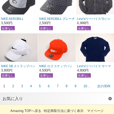
NIKE AEROBILL
NIKE AEROBILL グレーチ
Levi's/リーバイス“Gジャ
ナイキ エアマックス ジェ
ェック ローキャップ
ン”裏ボアソフトコットン
3,500円
2,500円
6,999円
ットキャップ ローキャッ
GRAY CHECK LOW
ジャケット 【ダークグレ
プ AIRMAX LOW CAP
CAP【ブラック×グレー】
ー×ナチュラル】〔 アメ
【イエローグラデ ブラッ
〔アメージング 服〕
ージング 服 〕
ク×グレー×ダークグレ
ー】
〔アメージング 服〕
NIKE SB ストラップバッ
NIKE ロゴ スナップバッ
Levi's/リーバイス サーマ
ク ローキャップ STRAP
ク キャップSNAP BACK
ルロングTシャツ 【ネイ
3,900円
4,500円
4,800円
BACK LOW CAP 【ナチ
CAP 【レッド×ホワイ
ビー】〔 アメージング 通
ュラル×ブラック】〔アメ
ト】〔アメージング
販 服 〕
ージング 服〕
服〕
1
2
3
4
5
6
7
8
9
10...
次の30件
お気に入り
Amazing TOPへ戻る
特定商取引法に基づく表示
マイページ