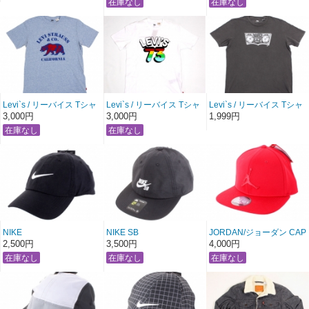
【アッシュピンク×ホワイ
【ブラック×マルチ4カラ
トロゴ】
ーロゴ】
Levi`s / リーバイス Tシャ
Levi`s / リーバイス Tシャ
Levi`s / リーバイス Tシャ
ツ
ツ
ツ ラジカセ バットウィン
3,000円
3,000円
1,999円
Levi Strauss & Co.
レインボーナンバー：73
グ【グレー】〔 アメージ
California
【ホワイト】
ング 通販 服 〕
【ヘザーブルー×レッドベ
〔 アメージング 通販 服
ア】
〕
〔 アメージング 通販 服
〕
NIKE
NIKE SB
JORDAN/ジョーダン CAP
ナイキ ローキャップ ロゴ
ナイキ エスビー ジェット
“JUMP MAN LOGO スナ
2,500円
3,500円
4,000円
SWOOSH LOGO CAP
キャップ ローキャップ
ップバック”
【ブラック】
JET CAP
【オールジムレッド】
〔アメージング 服〕
【モノトーン ブラックｘ
〔 アメージング 服〕
ホワイト】
〔アメージング 服〕