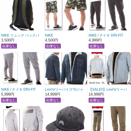
ムウォッシュ】
〔 アメージング 服 〕
NIKE リュック バックパ
NIKE
NIKE / ナイキ DRI-FIT
ック 【カーキグリーン】
DRI-FIT メッシュハーフパ
ライトフィットジョガー
3,500円
4,500円
4,999円
ンツ
パンツ
【カーキカモ】
【ダークグレー】
〔 アメージング 服 〕
NIKE / ナイキ DRI-FIT
Levi's/リーバイス“Gジャ
【SALE!!】Levi's/リーバ
ライトフィットジョガー
ン”裏ボアトラッカージャ
イス“Gジャン”裏ボアトラ
5,999円
14,999円
14,999円
パンツ
ケット 【インディゴワン
ッカージャケット 【アイ
【ライトグレー】
ウォッシュ】〔 アメージ
スブルー】〔 アメージン
〔 アメージング 服 〕
ング 服 〕
グ 服 〕