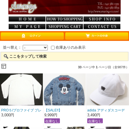
並べ替え：
在庫ありのみ表示
ここをタップして検索
33
ページ中
1
ページ目（全987件）
PRO５/プロファイブ プレ
【SALE!!】
adida アディダスコーデ
ーンロングTシャツ 【ホ
Levi's/リーバイス“Gジャ
ュロイキャップ【ブルド
3,000円
9,999円
3,490円
ワイト】 ※S〜3XLまで〔
ン”裏ボアトラッカージャ
ッグ：ホワイト】〔アメ
アメージング 服 〕
ケット
ージング 服〕
【ミッキーマウス：デニ