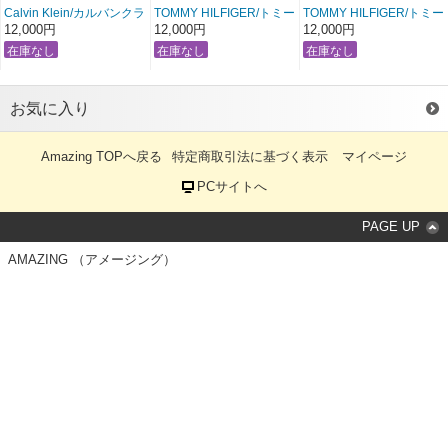
Calvin Klein/カルバンクラ
TOMMY HILFIGER/トミー
TOMMY HILFIGER/トミー
イン ペブルレザーウォレ
ヒルフィガー ウォレット
ヒルフィガー ウォレット
12,000円
12,000円
12,000円
ット（財布）【ブラッ
（財布）【ブラック】
（財布）【ビターブラウ
ク】 ※BOX付き
※BOX付き
ン】 ※BOX付き
〔 アメージング 服 〕
〔 アメージング 服 〕
〔 アメージング 服 〕
お気に入り
Amazing TOPへ戻る
特定商取引法に基づく表示
マイページ
PCサイトへ
PAGE UP
AMAZING （アメージング）