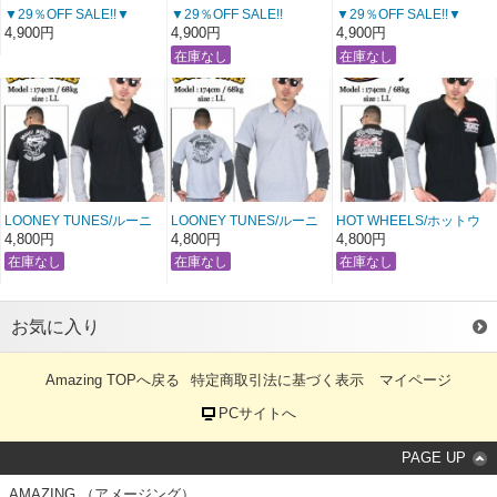
▼29％OFF SALE!!▼
▼29％OFF SALE!!
▼29％OFF SALE!!▼
SOUTH POLE /サウスポ
▼SOUTH POLE /サウス
SOUTH POLE /サウスポ
4,900円
4,900円
4,900円
ール ポロシャツ
ポール ポロシャツ【グリ
ール ポロシャツ
【レッドボーダー】
ーンボーダー】〔 アメー
【ブラックボーダー】
〔 アメージング 服 〕
ジング 服 〕
〔 アメージング 服 〕
LOONEY TUNES/ルーニ
LOONEY TUNES/ルーニ
HOT WHEELS/ホットウ
ーチューンズ
ーチューンズ
ィール
4,800円
4,800円
4,800円
ポロシャツロングT
ポロシャツロングT
ポロシャツロングT
【ブラック×グレー】
【グレー×ダークグレー】
【ブラック×グレー】
〔 アメージング 服 〕
〔 アメージング 服 〕
〔 アメージング 服 〕
お気に入り
Amazing TOPへ戻る
特定商取引法に基づく表示
マイページ
PCサイトへ
PAGE UP
AMAZING （アメージング）