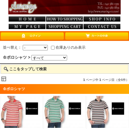
並べ替え：
在庫ありのみ表示
♔ポロシャツ >
ここをタップして検索
1
ページ中
1
ページ目（全6件）
♔ポロシャツ