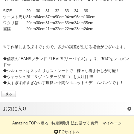
SIZE
29
30
31
32
33
34
36
ウエスト周り
81cm
84cm
87cm
90cm
94cm
96cm
100cm
ワタリ幅
29cm
30cm
31cm
32cm
33cm
34cm
35cm
裾幅
20cm
20cm
21cm
22cm
22cm
23cm
24cm
※手作業による採寸ですので、多少の誤差が生じる場合がございます。
◆信頼のJEANSブランド『LEVI`S(リーバイス)』より、“514”をレコメン
ド☆
◆シルエットはスッキリなストレートで、様々な着まわしが可能！
◆ウォッシュ加工＆ヴィンテージ加工にも大注目!!!!
◆太すぎず細すぎない丁度良い中間シルエットのデニムパンツです！
戻る
お気に入り
Amazing TOPへ戻る
特定商取引法に基づく表示
マイページ
PCサイトへ