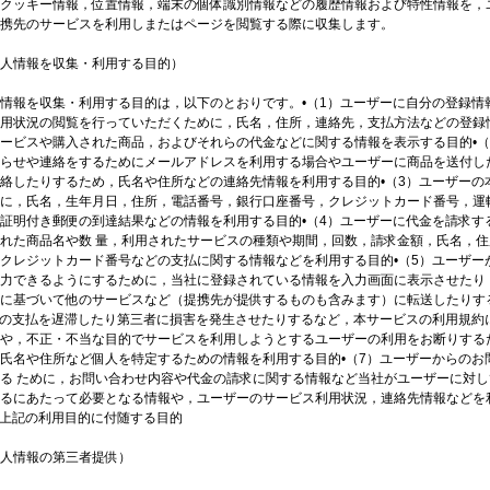
クッキー情報，位置情報，端末の個体識別情報などの履歴情報および特性情報を，
携先のサービスを利用しまたはページを閲覧する際に収集します。
人情報を収集・利用する目的）
情報を収集・利用する目的は，以下のとおりです。•（1）ユーザーに自分の登録情
用状況の閲覧を行っていただくために，氏名，住所，連絡先，支払方法などの登録
ービスや購入された商品，およびそれらの代金などに関する情報を表示する目的•（
らせや連絡をするためにメールアドレスを利用する場合やユーザーに商品を送付し
絡したりするため，氏名や住所などの連絡先情報を利用する目的•（3）ユーザーの
に，氏名，生年月日，住所，電話番号，銀行口座番号，クレジットカード番号，運
証明付き郵便の到達結果などの情報を利用する目的•（4）ユーザーに代金を請求す
れた商品名や数 量，利用されたサービスの種類や期間，回数，請求金額，氏名，住
クレジットカード番号などの支払に関する情報などを利用する目的•（5）ユーザー
力できるようにするために，当社に登録されている情報を入力画面に表示させたり
に基づいて他のサービスなど（提携先が提供するものも含みます）に転送したりす
金の支払を遅滞したり第三者に損害を発生させたりするなど，本サービスの利用規約
や，不正・不当な目的でサービスを利用しようとするユーザーの利用をお断りする
氏名や住所など個人を特定するための情報を利用する目的•（7）ユーザーからのお
る ために，お問い合わせ内容や代金の請求に関する情報など当社がユーザーに対し
るにあたって必要となる情報や，ユーザーのサービス利用状況，連絡先情報などを
）上記の利用目的に付随する目的
人情報の第三者提供）