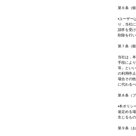
第６条（個
•ユーザー
り，当社に
請求を受け
削除を行い
第７条（個
当社は，本
手段により
等」といい
の利用停止
場合その他
に代わるべ
第８条（プ
•本ポリシ
途定める場
生じるもの
第９条（お