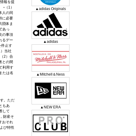
人情報を提
◦（1）
▲adidas Originals
本人の同
特に必要
共団体ま
であっ
次の事項
れるデー
▲adidas
を停止す
1）当社
（2）合
者との間
て利用す
または名
▲Mitchell＆Ness
ます。ただ
ともあ
▲NEW ERA
際して
，財産そ
すおそれ
および特性