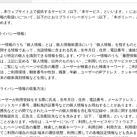
ngは，本ウェブサイト上で提供するサービス（以下,「本サービス」といいます。）に
報の取扱いについて，以下のとおりプライバシーポリシー（以下，「本ポリシー」
めます。
ライバシー情報）
シー情報のうち「個人情報」とは，個人情報保護法にいう「個人情報」を指すもの
関する情報であって，当該情報に含まれる氏名，生年月日，住所，電話番号，連絡
より特定の個人を識別できる情報を指します。•プライバシー情報のうち「履歴情
は，上記に定める「個人情報」以外のものをいい，ご利用いただいたサービスやご
，ご覧になったページや広告の履歴，ユーザーが検索された検索キーワード，ご利
法，ご利用環境，郵便番号や性別，職業，年齢，ユーザーのIPアドレス，クッキー
末の個体識別情報などを指します。
ライバシー情報の収集方法）
ユーザーが利用登録をする際に氏名，生年月日，住所，電話番号，メールアドレス
ジットカード番号，運転免許証番号などの個人情報をお尋ねすることがあります。
携先などとの間でなされたユーザーの個人情報を含む取引記録や，決済に関する情
情報提供元，広告主，広告配信先などを含みます。以下，「提携先」といいます。
ことがあります。•当社は，ユーザーについて，利用したサービスやソフトウエア
したページや広告の履歴，検索した検索キーワード，利用日時，利用方法，利用環
てご利用の場合の当該 端末の通信状態，利用に際しての各種設定情報なども含みます