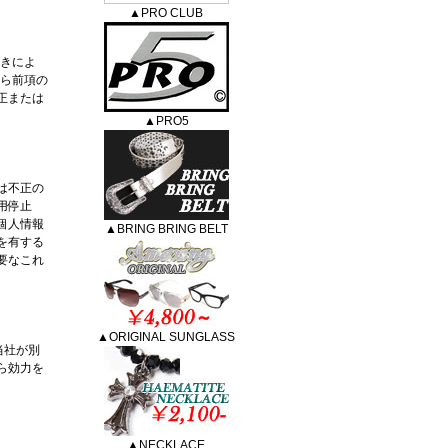
▲PRO CLUB
続きによ
から前項の
正または
▲PRO5
は不正の
用停止
個人情報
▲BRING BRING BELT
を有する
要なこれ
▲ORIGINAL SUNGLASS
当社が別
ら効力を
▲NECKLACE