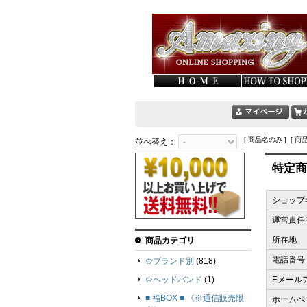
[ 商品名のみ ] [ 商
並べ替え：
特定商
ショップ
運営責任
所在地
商品カテゴリ
電話番号
♔ブランド別
(818)
♔ヘッドバンド
(1)
Eメール
■ 福BOX ■ 《※通信販売限
ホームペ