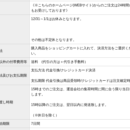
《※こちらのホームページ(WEBサイト)からのご注文は24時間
もお受けしております》
12/31～1/1はお休みとなります。
その他は不定休となります。
購入商品をショッピングカートに入れて、決済方法をご選択く
法
い。
以外の付帯費用等
送料 (代引の方は＋代引き手数料）
支払方法 代金引換/クレジットカード決済
法及びお支払期限
支払期限 代金引換は商品受領時/クレジットカードは注文確定
15時までのご注文は、運送会社の集荷時間に間に合う限り当日
します。
渡し時期
15時以降のご注文は、翌日以内に発送致します。
（※休日を除く）
効期限
7日間