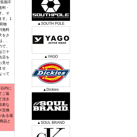
/長期不
送料・
す。そ
す。1.
▲SOUTH POLE
荷物
料無料
求をさ
は、、
ので、
は三十
▲YAGO
当店を
お見せ
ませ
なって
日以内に
▲Dickies
てご返
て頂き
誤差な
ズ交換
がある場
商品と
▲SOUL BRAND