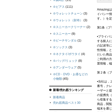
♔腕時計
(13)
♔ピアス
(111)
Amazi
♔ウォレットチェーン
(3)
イバシー情
す。）を定
♔ウォレット（財布）
(3)
♔スニーカークリーナー
(2)
第1条（プ
♔スニーカー
(9)
•プライバ
♔ビーチサンダル
(1)
する個人に
の記述等に
♔ソックス
(3)
性情報」と
♔ネクタイ/ボウタイ
(4)
だいた商品
ご利用の方
♔バッグ/リュック
(8)
置情報，端
♔アンダーウェア
(5)
第２条（プ
♔CD・DVD・お香などの
小物類
(45)
•当社は，
番号，クレ
新着/売れ筋ランキング
ーザーと提
の提携先（
新着商品
ら収集する
売れ筋商品ベスト30
商品，閲覧
端末を通じ