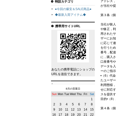
アドレス，
特設カテゴリ
が当社や提
●今回の爆安＆SALE商品●
◆最新入荷アイテム◆
第３条（個
当社が個人
携帯用サイトURL
や修正，利
用されたサ
ザーにお知
に応じて連
を行うため
番号，配達
に，購入さ
口座番号や
データを入
あなたの携帯電話にショップの
ーのご指示
URLを送信できます。
•（6）代
たユーザー
利用態様，
8月の営業日
せに対応す
Sun
Mon
Tue
Wed
Thu
Fri
Sat
スを提供す
目的•（8
1
2
3
4
5
6
7
8
第４条（個
9
10
11
12
13
14
15
16
17
18
19
20
21
22