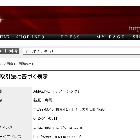
品名と画像 ] [ 画像のみ ]
取引法に基づく表示
名
AMAZING （アメージング）
者
荻原 恵吾
〒192-0045 東京都八王子市大和田町4-20
042-644-6511
アドレス
amazingentmail@gmail.com
ージアドレス
http://www.amazing-co.com/