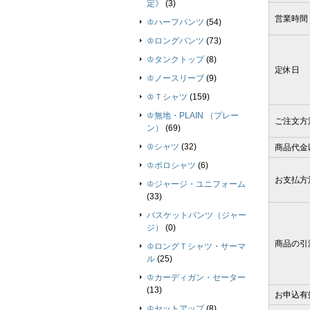
定》
(3)
営業時間
♔ハーフパンツ
(54)
♔ロングパンツ
(73)
♔タンクトップ
(8)
定休日
♔ノースリーブ
(9)
♔Ｔシャツ
(159)
♔無地・PLAIN （プレー
ご注文方
ン）
(69)
♔シャツ
(32)
商品代金
♔ポロシャツ
(6)
お支払方
♔ジャージ・ユニフォーム
(33)
バスケットパンツ（ジャー
ジ）
(0)
商品の引
♔ロングＴシャツ・サーマ
ル
(25)
♔カーディガン・セーター
(13)
お申込有
♔セットアップ
(8)