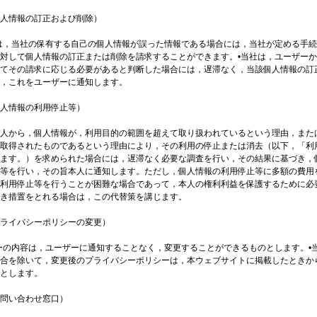
人情報の訂正および削除）
は，当社の保有する自己の個人情報が誤った情報である場合には，当社が定める手
対して個人情報の訂正または削除を請求することができます。•当社は，ユーザー
てその請求に応じる必要があると判断した場合には，遅滞なく，当該個人情報の訂
，これをユーザーに通知します。
人情報の利用停止等）
人から，個人情報が，利用目的の範囲を超えて取り扱われているという理由，また
取得されたものであるという理由により，その利用の停止または消去（以下，「利
ます。）を求められた場合には，遅滞なく必要な調査を行い，その結果に基づき，
等を行い，その旨本人に通知します。ただし，個人情報の利用停止等に多額の費用
利用停止等を行うことが困難な場合であって，本人の権利利益を保護するために必
き措置をとれる場合は，この代替策を講じます。
ライバシーポリシーの変更）
ーの内容は，ユーザーに通知することなく，変更することができるものとします。•
合を除いて，変更後のプライバシーポリシーは，本ウェブサイトに掲載したときか
とします。
問い合わせ窓口）