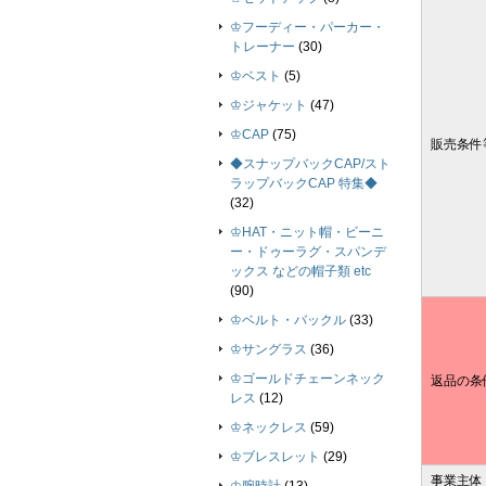
♔フーディー・パーカー・
トレーナー
(30)
♔ベスト
(5)
♔ジャケット
(47)
♔CAP
(75)
販売条件
◆スナップバックCAP/スト
ラップバックCAP 特集◆
(32)
♔HAT・ニット帽・ビーニ
ー・ドゥーラグ・スパンデ
ックス などの帽子類 etc
(90)
♔ベルト・バックル
(33)
♔サングラス
(36)
♔ゴールドチェーンネック
返品の条
レス
(12)
♔ネックレス
(59)
♔ブレスレット
(29)
事業主体