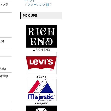
ラック】
いつで
〔 アメージング 服 〕
PICK UP!!
ださ
▲RICH END
時決済
発送致
▲Levi's
▲majestic