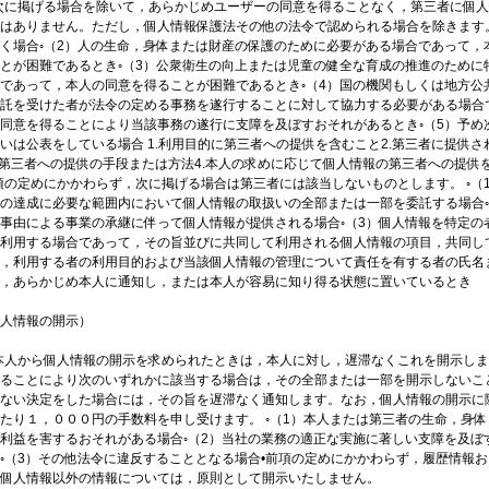
次に掲げる場合を除いて，あらかじめユーザーの同意を得ることなく，第三者に個
はありません。ただし，個人情報保護法その他の法令で認められる場合を除きます。 
く場合◦（2）人の生命，身体または財産の保護のために必要がある場合であって，
とが困難であるとき◦（3）公衆衛生の向上または児童の健全な育成の推進のために
であって，本人の同意を得ることが困難であるとき◦（4）国の機関もしくは地方公
託を受けた者が法令の定める事務を遂行することに対して協力する必要がある場合
同意を得ることにより当該事務の遂行に支障を及ぼすおそれがあるとき◦（5）予め
いは公表をしている場合 1.利用目的に第三者への提供を含むこと2.第三者に提供さ
.第三者への提供の手段または方法4.本人の求めに応じて個人情報の第三者への提供
項の定めにかかわらず，次に掲げる場合は第三者には該当しないものとします。 ◦（
の達成に必要な範囲内において個人情報の取扱いの全部または一部を委託する場合◦
事由による事業の承継に伴って個人情報が提供される場合◦（3）個人情報を特定の
利用する場合であって，その旨並びに共同して利用される個人情報の項目，共同し
，利用する者の利用目的および当該個人情報の管理について責任を有する者の氏名
，あらかじめ本人に通知し，または本人が容易に知り得る状態に置いているとき
人情報の開示）
本人から個人情報の開示を求められたときは，本人に対し，遅滞なくこれを開示し
ることにより次のいずれかに該当する場合は，その全部または一部を開示しないこ
ない決定をした場合には，その旨を遅滞なく通知します。なお，個人情報の開示に
たり１，０００円の手数料を申し受けます。 ◦（1）本人または第三者の生命，身体
利益を害するおそれがある場合◦（2）当社の業務の適正な実施に著しい支障を及ぼ
◦（3）その他法令に違反することとなる場合•前項の定めにかかわらず，履歴情報
個人情報以外の情報については，原則として開示いたしません。