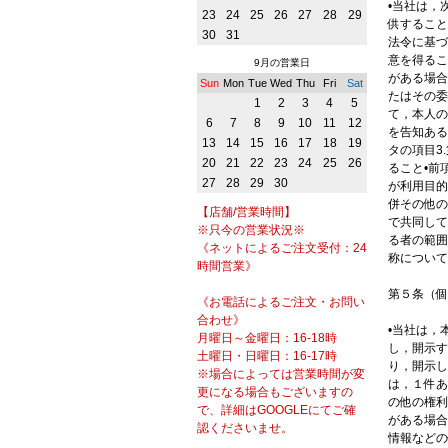
•当社は，
23
24
25
26
27
28
29
供すること
30
31
法令に基づ
意を得るこ
9月の営業日
がある場合
Sun
Mon
Tue
Wed
Thu
Fri
Sat
たはその委
1
2
3
4
5
て，本人の
6
7
8
9
10
11
12
を告知ある
13
14
15
16
17
18
19
タの項目3
20
21
22
23
24
25
26
ること•前
27
28
29
30
が利用目的
併その他の
【店舗/営業時間】
で共同して
※只今の営業状況※
る者の範囲
《ネットによるご注文受付：24
称について
時間営業》
第５条（個
《お電話によるご注文・お問い
合わせ》
•当社は，
月曜日～金曜日：16-18時
し，開示す
土曜日・日曜日：16-17時
り，開示し
※場合によっては営業時間が変
は，１件あ
更になる場合もございますの
の他の権利
で、詳細はGOOGLEにてご確
がある場合
認くださいませ。
情報などの