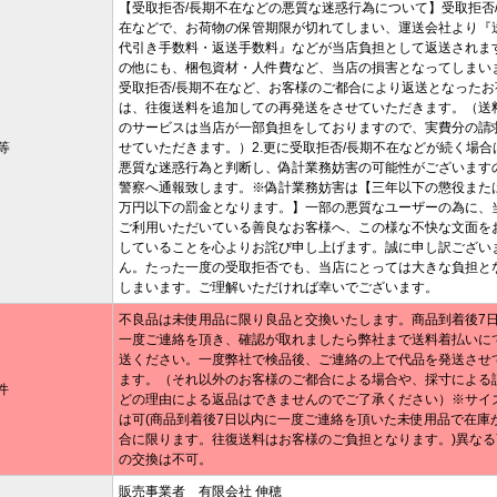
【受取拒否/長期不在などの悪質な迷惑行為について】受取拒否
在などで、お荷物の保管期限が切れてしまい、運送会社より『
代引き手数料・返送手数料』などが当店負担として返送されま
の他にも、梱包資材・人件費など、当店の損害となってしまいま
受取拒否/長期不在など、お客様のご都合により返送となったお
は、往復送料を追加しての再発送をさせていただきます。（送
のサービスは当店が一部負担をしておりますので、実費分の請
等
せていただきます。）2.更に受取拒否/長期不在などが続く場合
悪質な迷惑行為と判断し、偽計業務妨害の可能性がございます
警察へ通報致します。※偽計業務妨害は【三年以下の懲役また
万円以下の罰金となります。】一部の悪質なユーザーの為に、
ご利用いただいている善良なお客様へ、この様な不快な文面を
していることを心よりお詫び申し上げます。誠に申し訳ござい
ん。たった一度の受取拒否でも、当店にとっては大きな負担と
しまいます。ご理解いただければ幸いでございます。
不良品は未使用品に限り良品と交換いたします。商品到着後7
一度ご連絡を頂き、確認が取れましたら弊社まで送料着払いに
送ください。一度弊社で検品後、ご連絡の上で代品を発送させ
ます。（それ以外のお客様のご都合による場合や、採寸による
件
どの理由による返品はできませんのでご了承ください）※サイ
は可(商品到着後7日以内に一度ご連絡を頂いた未使用品で在庫
合に限ります。往復送料はお客様のご負担となります。)異なる
の交換は不可。
販売事業者 有限会社 伸穂