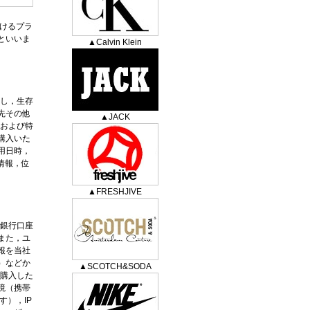
おけるプラ
といいま
▲Calvin Klein
とし，生存
先その他
▲JACK
報および特
購入いた
用日時，
情報，位
▲FRESHJIVE
，銀行口座
また，ユ
報を当社
）などか
▲SCOTCH&SODA
，購入した
境（携帯
），IP