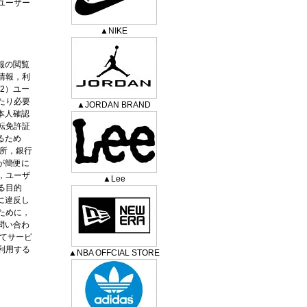
ユーザー
▲NIKE
報の閲覧
情報，利
2）ユー
たり必要
▲JORDAN BRAND
本人確認
転免許証
るため
所，銀行
が簡便に
，ユーザ
▲Lee
る目的
に違反し
ために，
問い合わ
てサービ
利用する
▲NBA OFFCIAL STORE