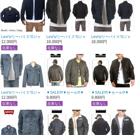
Levi's/リーバイス“Gジャ
Levi's/リーバイス“Gジャ
Levi's/リーバイス“Gジャ
ン”デニムジャケット 【イ
ン” ダウンフィルジップ
ン” ダウンフィルジップ
12,000円
18,000円
18,000円
ンディゴワンウォッシ
デニムジャケット
デニムジャケット 【イン
ュ】〔 アメージング 服 〕
【ブラックインディゴ】
ディゴ】〔 アメージング
〔 アメージング 服 〕
服 〕
Levi's/リーバイス“Gジャ
▼SALE‼‼▼セール!!!▼
▼SALE‼‼▼セール!!!▼
ン”デニムジャケット 【ビ
SOUTH POLE/サウスポー
SOUTH POLE/サウスポー
12,000円
9,800円
9,800円
ンテージストーンデニム
ル
ル
ウォッシュ】〔 アメージ
MA-1 ジャケット
MA-1 ジャケット
ング 服 〕
【カーキ】
【ブラック】
〔 アメージング 服 〕
〔 アメージング 服 〕