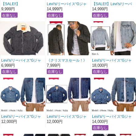
【SALE!!】
Levi's/リーバイス“Gジャ
【SALE!!】Levi's/リーバ
Levi's/リーバイス“Gジャ
ン”裏ボアトラッカージャ
イス“Gジャン”裏ボアトラ
9,999円
14,999円
14,999円
ン”裏ボアトラッカージャ
ケット 【インディゴワン
ッカージャケット 【アイ
ケット
ウォッシュ】〔 アメージ
スブルー】〔 アメージン
【ミッキーマウス：デニ
ング 服 〕
グ 服 〕
ムウォッシュ】
〔 アメージング 服 〕
Levi's/リーバイス“Gジャ
《クリスマスセール！》
Levi's/リーバイス“Gジャ
ン”裏ボアソフトコットン
Levi's/リーバイス迷彩JKT
ン”裏ボアデニムジャケッ
6,999円
7,999円
18,000円
ジャケット 【ダークグレ
カバーオール ジャケット
ト 【ヴィンテージストー
ー×ナチュラル】〔 アメ
【ウッドランドカモ】〔
ンウォッシュ】〔 アメー
ージング 服 〕
アメージング 服 〕
ジング 服 〕
Levi's/リーバイス“Gジャ
Levi's/リーバイス“Gジャ
Levi's/リーバイス“Gジャ
ン”デニムジャケット 【ヴ
ン”デニムジャケット 【ヴ
ン”デニムジャケット 【ス
12,000円
12,000円
14,000円
ィンテージデニムウォッ
ィンテージインディゴウ
トーンウォッシュ：スナ
シュ】〔 アメージング 服
ォッシュ】〔 アメージン
ップボタン】〔 アメージ
〕
グ 服 〕
ング 服 〕