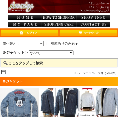
並べ替え：
在庫ありのみ表示
♔ジャケット >
ここをタップして検索
2
ページ中
1
ページ目（全47件）
♔ジャケット