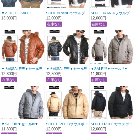
▼21％OFF SALE!!!
SOUL BRAND/ソウルブ
SOUL BRAND/ソウルブ
▼Levi's/リーバイス“Gジ
ランド
ランド“Gジャン” コーデュ
13,000円
12,000円
12,000円
ャン”デニムジャケット
“Gジャン” デニムジャケッ
ロイジャケット（裏ボ
【ビンテージインディゴ
ト（裏ボア）
ア）【ブラック：グレー
デニムウォッシュ】〔 ア
【インディゴ：クリーム
ボア】〔 アメージング 通
メージング 服 〕
ボア】
販 〕
〔 アメージング 通販 〕
▼大幅SALE‼‼▼セール!!!
▼大幅SALE‼‼▼セール!!!
▼SALE‼‼▼セール!!!▼
▼
▼
SOUTH POLE/サウスポー
12,800円
12,800円
11,800円
SOUTH POLE/サウスポー
SOUTH POLE/サウスポー
ル
ル
ル
グレンチェックツイード
PUレザー中綿フードファ
PUレザー中綿フードファ
ジャケット
ージャケット
ージャケット
【ブラウン】
“ダイヤモンドカットステ
“ダイヤモンドカットステ
〔 アメージング 服 〕
ッチ”【ブラウン】
ッチ”【ブラック】
（※フード付き/着脱可）
（※フード付き/着脱可）
〔 アメージング 服 〕
〔 アメージング 服 〕
▼SALE‼‼▼セール!!!▼
SOUTH POLE/サウスポー
SOUTH POLE/サウスポー
SOUTH POLE/サウスポー
ルポリスウェード中綿 キ
ルポリスウェード中綿 キ
11,800円
12,000円
12,000円
ル
ルティングフードジャケ
ルティングフードジャケ