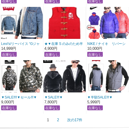
グレンチェックツイード
ット 【ダイヤモンドカッ
ット 【ダイヤモンドカッ
ジャケット
ト：ベージュ】〔 アメー
ト：ブラック】〔 アメー
【ライトグレー】
ジング 服 〕
ジング 服 〕
〔 アメージング 服 〕
Levi's/リーバイス “Gジャ
★▼在庫 S のみのため半
NIKE / ナイキ リバーシ
ン” 裏ボアジャケット
額50％OFF SALE!!!▼★
ブル ナイロン中綿ジャケ
14,999円
4,900円
10,000円
【ヴィンテージデニムウ
BLACKCARD / ブラック
ット
ォッシュ】〔 アメージン
カード トグルボタン ベス
【パープルｘオレンジレ
グ 服 〕
ト
ッド】
【レッド】
〔 アメージング 服 〕
〔 アメージング 服 〕
▼SALE‼‼▼セール!!!▼
▼SALE!!!▼
▼半額SALE!!!▼
SOUTH POLE/サウスポー
RICHEND 別注 フェイク
Levi's/リーバイス ベスト -
9,000円
7,800円
5,999円
ル
ファーボアフードジャケ
BARSTOW WESTERN-
迷彩 中綿 フードダックジ
ット
【中綿：スモークグレ
ャケット
【ブラックミンクタイ
ー】
【カーキカモ】
プ】
〔 アメージング 服 〕
1
2
次の17件
〔 アメージング 服 〕
《411掲載商品》
〔 アメージング 服 〕