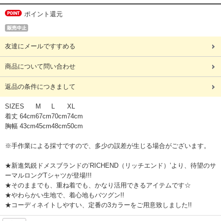
ポイント還元
友達にメールですすめる
商品について問い合わせ
返品の条件につきまして
SIZE
S
M
L
XL
着丈
64cm
67cm
70cm
74cm
胸幅
43cm
45cm
48cm
50cm
※手作業による採寸ですので、多少の誤差が生じる場合がございます。
★新進気鋭ドメスブランドの‘RICHEND（リッチエンド）’より、待望のサ
ーマルロングTシャツが登場!!!
★そのままでも、重ね着でも、かなり活用できるアイテムです☆
★やわらかい生地で、着心地もバツグン!!
★コーディネイトしやすい、定番の3カラーをご用意致しました!!