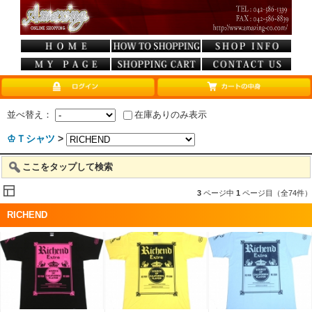
並べ替え：
在庫ありのみ表示
♔Ｔシャツ
>
ここをタップして検索
3
ページ中
1
ページ目（全74件）
RICHEND