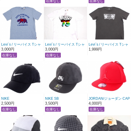
【アッシュピンク×ホワイ
【ブラック×マルチ4カラ
トロゴ】
ーロゴ】
Levi`s / リーバイス Tシャ
Levi`s / リーバイス Tシャ
Levi`s / リーバイス Tシャ
ツ
ツ
ツ ラジカセ バットウィン
3,000円
3,000円
1,999円
Levi Strauss & Co.
レインボーナンバー：73
グ【グレー】〔 アメージ
California
【ホワイト】
ング 通販 服 〕
【ヘザーブルー×レッドベ
〔 アメージング 通販 服
ア】
〕
〔 アメージング 通販 服
〕
NIKE
NIKE SB
JORDAN/ジョーダン CAP
ナイキ ローキャップ ロゴ
ナイキ エスビー ジェット
“JUMP MAN LOGO スナ
2,500円
3,500円
4,000円
SWOOSH LOGO CAP
キャップ ローキャップ
ップバック”
【ブラック】
JET CAP
【オールジムレッド】
〔アメージング 服〕
【モノトーン ブラックｘ
〔 アメージング 服〕
ホワイト】
〔アメージング 服〕