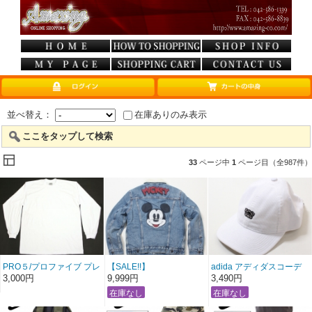
並べ替え：
在庫ありのみ表示
ここをタップして検索
33
ページ中
1
ページ目（全987件）
PRO５/プロファイブ プレ
【SALE!!】
adida アディダスコーデ
ーンロングTシャツ 【ホ
Levi's/リーバイス“Gジャ
ュロイキャップ【ブルド
3,000円
9,999円
3,490円
ワイト】 ※S〜3XLまで〔
ン”裏ボアトラッカージャ
ッグ：ホワイト】〔アメ
アメージング 服 〕
ケット
ージング 服〕
【ミッキーマウス：デニ