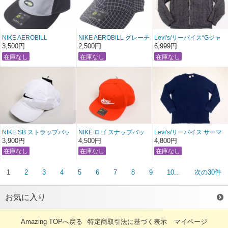
NIKE AEROBILL
NIKE AEROBILL グレーチ
Levi's/リーバイス“Gジャ
ナイキ エアマックス ジェ
ェック ローキャップ
ン”裏ボアソフトコットン
3,500円
2,500円
6,999円
ットキャップ ローキャッ
GRAY CHECK LOW
ジャケット 【ダークグレ
プ AIRMAX LOW CAP
CAP【ブラック×グレー】
ー×ナチュラル】〔 アメ
【イエローグラデ ブラッ
〔アメージング 服〕
ージング 服 〕
ク×グレー×ダークグレ
ー】
〔アメージング 服〕
NIKE SB ストラップバッ
NIKE ロゴ スナップバッ
Levi's/リーバイス サーマ
ク ローキャップ STRAP
ク キャップSNAP BACK
ルロングTシャツ 【ネイ
3,900円
4,500円
4,800円
BACK LOW CAP 【ナチ
CAP 【レッド×ホワイ
ビー】〔 アメージング 通
ュラル×ブラック】〔アメ
ト】〔アメージング
販 服 〕
ージング 服〕
服〕
1
2
3
4
5
6
7
8
9
10...
次の30件
お気に入り
Amazing TOPへ戻る
特定商取引法に基づく表示
マイページ