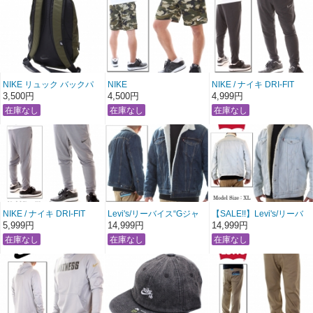
ムウォッシュ】
〔 アメージング 服 〕
NIKE リュック バックパ
NIKE
NIKE / ナイキ DRI-FIT
ック 【カーキグリーン】
DRI-FIT メッシュハーフパ
ライトフィットジョガー
3,500円
4,500円
4,999円
ンツ
パンツ
【カーキカモ】
【ダークグレー】
〔 アメージング 服 〕
NIKE / ナイキ DRI-FIT
Levi's/リーバイス“Gジャ
【SALE!!】Levi's/リーバ
ライトフィットジョガー
ン”裏ボアトラッカージャ
イス“Gジャン”裏ボアトラ
5,999円
14,999円
14,999円
パンツ
ケット 【インディゴワン
ッカージャケット 【アイ
【ライトグレー】
ウォッシュ】〔 アメージ
スブルー】〔 アメージン
〔 アメージング 服 〕
ング 服 〕
グ 服 〕