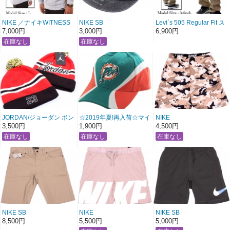
NIKE ／ナイキWITNESS
NIKE SB
Levi`s 505 Regular Fit ス
フーディ【グレー】
H86 フラットビル ジェッ
トレッチストレートパン
7,000円
3,000円
6,900円
トキャップ【ヴィンテー
ツ 【ブラウンベージュ】
ジブラック】
〔アメージング 服〕
JORDAN/ジョーダン ボン
☆2019年夏!再入荷☆マイ
NIKE
ボン取外し可能ニットキ
アミ ドルフィンズ キャッ
DRI-FIT メッシュハーフパ
3,500円
1,900円
4,500円
ャップ【レッド×ブラック
プ
ンツ
×ホワイト：ボンボン付
【グリーン×オレンジ】
【ベージュカモ】
き】
〔 アメージング 服 〕
NIKE SB
NIKE
NIKE SB
カットオフハーフパンツ
ホワイトロゴプリントハ
DRI-FIT メッシュハーフパ
8,500円
5,500円
5,000円
【ベージュ】
ーフパンツ
ンツ