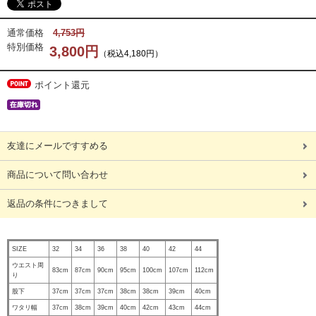
通常価格
4,753円
特別価格
3,800円
（税込4,180円）
ポイント還元
友達にメールですすめる
商品について問い合わせ
返品の条件につきまして
SIZE
32
34
36
38
40
42
44
ウエスト周
83cm
87cm
90cm
95cm
100cm
107cm
112cm
り
股下
37cm
37cm
37cm
38cm
38cm
39cm
40cm
ワタリ幅
37cm
38cm
39cm
40cm
42cm
43cm
44cm