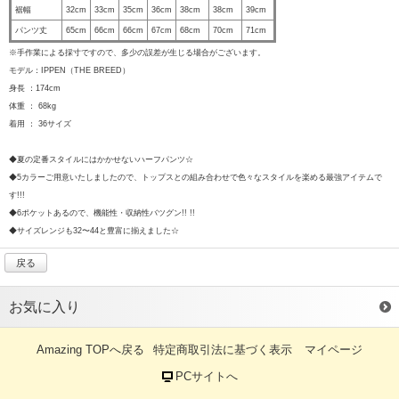
裾幅
32cm
33cm
35cm
36cm
38cm
38cm
39cm
パンツ丈
65cm
66cm
66cm
67cm
68cm
70cm
71cm
※手作業による採寸ですので、多少の誤差が生じる場合がございます。
モデル：IPPEN（THE BREED）
身長 ：174cm
体重 ： 68kg
着用 ： 36サイズ
◆夏の定番スタイルにはかかせないハーフパンツ☆
◆5カラーご用意いたしましたので、トップスとの組み合わせで色々なスタイルを楽める最強アイテムで
す!!!
◆6ポケットあるので、機能性・収納性バツグン!! !!
◆サイズレンジも32〜44と豊富に揃えました☆
戻る
お気に入り
Amazing TOPへ戻る
特定商取引法に基づく表示
マイページ
PCサイトへ