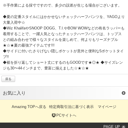
※手作業による採寸ですので、多少の誤差が生じる場合がございます。
◆夏の定番スタイルにはかかせないチェックハーフパンツを、YAGOより
大量入荷中☆
◆Wiz KhalifaやSNOOP DOGG、T.I.やBOW WOWなどの有名ラッパーも
着用することで、一躍人気となったチェックハーフパンツは、トップス
との組み合わせで様々なスタイルを楽しめて、何よりもリーズナブル
★☆★夏の最強アイテムです!!!
◆サイドに付いたさりげない隠しポケットが意外と便利な5ポケットタイ
プ!!
◆裾を折り返してショート丈にするのもGOODです★◎★ ◆サイズレン
ジも30〜44インチまで、豊富に揃えました☆★☆★
戻る
お気に入り
Amazing TOPへ戻る
特定商取引法に基づく表示
マイページ
PCサイトへ
PAGE UP