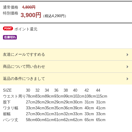
通常価格
4,800円
特別価格
3,900円
（税込4,290円）
ポイント還元
友達にメールですすめる
商品について問い合わせ
返品の条件につきまして
SIZE
30
32
34
36
38
40
42
44
ウエスト周り
78cm
83cm
89cm
93cm
99cm
102cm
108cm
115cm
股下
27cm
28cm
29cm
29cm
29cm
30cm
31cm
31cm
ワタリ幅
33cm
34cm
35cm
35cm
36cm
39cm
40cm
41cm
裾幅
27cm
30cm
31cm
31cm
32cm
33cm
33cm
33cm
パンツ丈
58cm
60cm
61cm
61cm
62cm
62cm
65cm
65cm