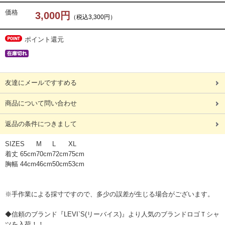
価格
3,000円
（税込3,300円）
ポイント還元
友達にメールですすめる
商品について問い合わせ
返品の条件につきまして
SIZE
S
M
L
XL
着丈
65cm
70cm
72cm
75cm
胸幅
44cm
46cm
50cm
53cm
※手作業による採寸ですので、多少の誤差が生じる場合がございます。
◆信頼のブランド『LEVI`S(リーバイス)』より人気のブランドロゴＴシャ
ツを入荷！！