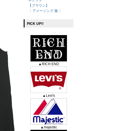
ャケット
【ブラウン】
〔 アメージング 服 〕
PICK UP!!
▲RICH END
▲Levi's
▲majestic