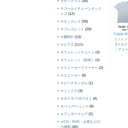
♔サングラス
(36)
♔ゴールドチェーンネック
レス
(12)
♔ネックレス
(59)
♔ブレスレット
(29)
Calvin
♔腕時計
(13)
コットン
【スカイ
♔ピアス
(111)
〔 アメー
♔ウォレットチェーン
(3)
♔ウォレット（財布）
(3)
♔スニーカークリーナー
(2)
♔スニーカー
(9)
♔ビーチサンダル
(1)
♔ソックス
(3)
♔ネクタイ/ボウタイ
(4)
♔バッグ/リュック
(8)
♔アンダーウェア
(5)
♔CD・DVD・お香などの
小物類
(45)