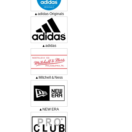
▲adidas Originals
▲adidas
▲Mitchell＆Ness
▲NEW ERA