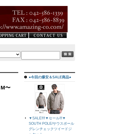
●今回の爆安＆SALE商品●
：M〜
▼SALE‼‼▼セール!!!▼
SOUTH POLE/サウスポール
グレンチェックツイードジ