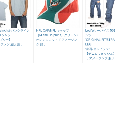
 Klein/カルバンクライン
NFL CAP/NFL キャップ
Levi's/リーバイス 5
Tシャツ
【Miami Dolphins】グリーン×
ンツ
ブルー】
オレンジレッド〔 アメージン
‘ORIGINAL FIT/STR
ジング 通販 服 〕
グ 服 〕
LEG’
“赤耳/セルビッジ”
【デニムウォッシュ
〔 アメージング 服 