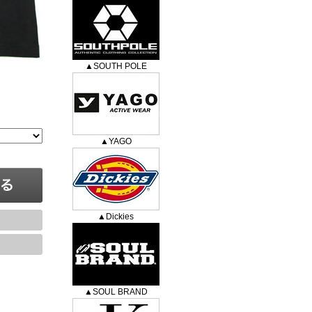
▲SOUTH POLE
▲YAGO
▲Dickies
▲SOUL BRAND