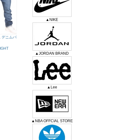
▲NIKE
01 デニムパ
AIGHT
▲JORDAN BRAND
】
〕
▲Lee
▲NBA OFFCIAL STORE