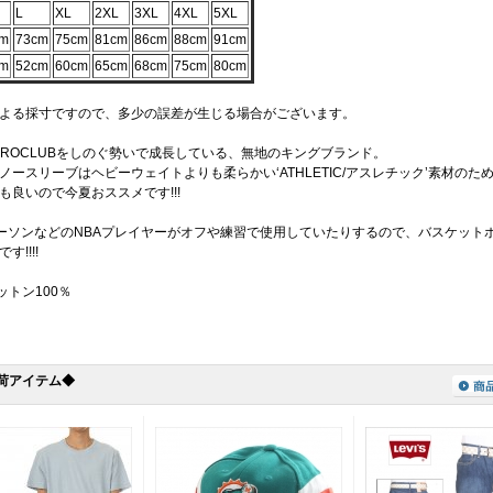
L
XL
2XL
3XL
4XL
5XL
cm
73cm
75cm
81cm
86cm
88cm
91cm
cm
52cm
60cm
65cm
68cm
75cm
80cm
よる採寸ですので、多少の誤差が生じる場合がございます。
はPROCLUBをしのぐ勢いで成長している、無地のキングブランド。
ノースリーブはヘビーウェイトよりも柔らかい‘ATHLETIC/アスレチック’素材のた
も良いので今夏おススメです!!!
バーソンなどのNBAプレイヤーがオフや練習で使用していたりするので、バスケット
す!!!!
ットン100％
荷アイテム◆