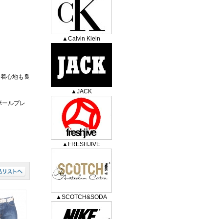
▲Calvin Klein
め着心地も良
▲JACK
ボールプレ
▲FRESHJIVE
▲SCOTCH&SODA