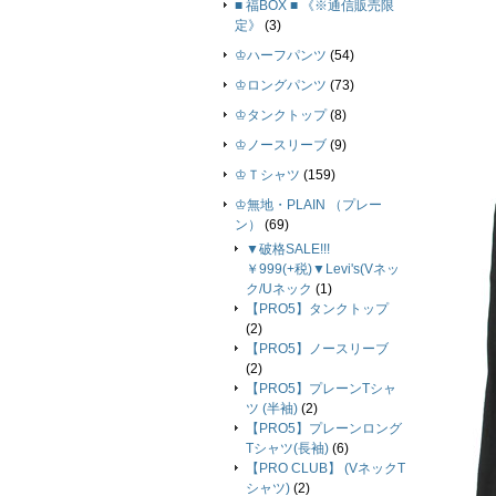
■ 福BOX ■ 《※通信販売限
定》
(3)
♔ハーフパンツ
(54)
♔ロングパンツ
(73)
♔タンクトップ
(8)
♔ノースリーブ
(9)
♔Ｔシャツ
(159)
♔無地・PLAIN （プレー
ン）
(69)
▼破格SALE!!!
￥999(+税)▼Levi's(Vネッ
ク/Uネック
(1)
【PRO5】タンクトップ
(2)
【PRO5】ノースリーブ
(2)
【PRO5】プレーンTシャ
ツ (半袖)
(2)
【PRO5】プレーンロング
Tシャツ(長袖)
(6)
【PRO CLUB】 (VネックT
シャツ)
(2)