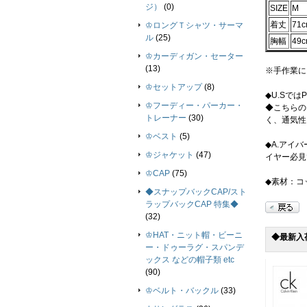
ジ）
(0)
SIZE
M
着丈
71
♔ロングＴシャツ・サーマ
ル
(25)
胸幅
49
♔カーディガン・セーター
(13)
※手作業に
♔セットアップ
(8)
◆U.Sで
♔フーディー・パーカー・
◆こちらの
トレーナー
(30)
く、通気性
♔ベスト
(5)
◆A.アイ
♔ジャケット
(47)
イヤー必見で
♔CAP
(75)
◆素材：コ
◆スナップバックCAP/スト
ラップバックCAP 特集◆
(32)
♔HAT・ニット帽・ビーニ
◆最新入
ー・ドゥーラグ・スパンデ
ックス などの帽子類 etc
(90)
♔ベルト・バックル
(33)