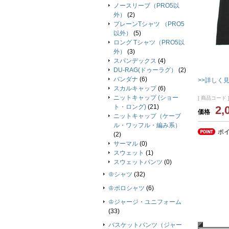
ノースリーブ（PRO5以
外）
(2)
プレーンTシャツ （PRO5
以外）
(5)
ロング Tシャツ（PRO5以
外）
(3)
スパンデックス
(4)
DU-RAG(ドゥーラグ）
(2)
バンダナ
(6)
>>詳しく
スカルキャップ
(6)
ニットキャップ (ショー
[ 商品コード ]
ト・ロング)
(21)
2,
価格
ニットキャップ（ケーブ
ル・ワッフル・編み系）
ポ
(2)
サーマル
(0)
スウェット
(1)
スウェットパンツ
(0)
♔シャツ
(32)
♔ポロシャツ
(6)
♔ジャージ・ユニフォーム
(33)
バスケットパンツ（ジャー