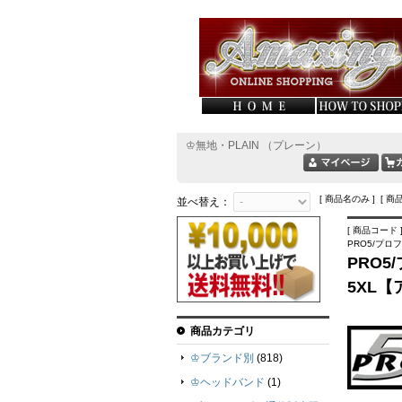
♔無地・PLAIN （プレーン）
[ 商品名のみ ] [ 商
並べ替え：
[ 商品コード ]
PRO5/プロ
PRO5
5XL
商品カテゴリ
♔ブランド別
(818)
♔ヘッドバンド
(1)