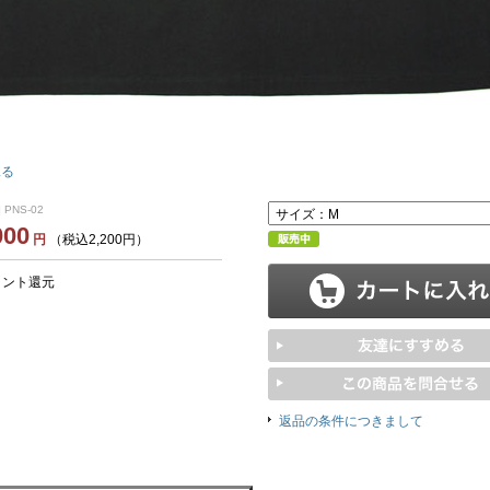
見る
 PNS-02
000
円
（税込2,200円）
イント還元
返品の条件につきまして