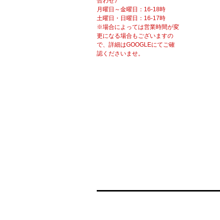
合わせ》
月曜日～金曜日：16-18時
土曜日・日曜日：16-17時
※場合によっては営業時間が変
更になる場合もございますの
で、詳細はGOOGLEにてご確
認くださいませ。