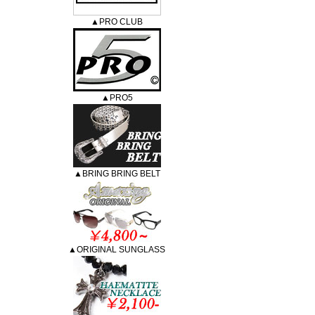
▲PRO CLUB
▲PRO5
▲BRING BRING BELT
▲ORIGINAL SUNGLASS