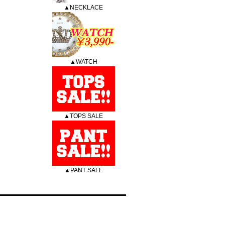
▲NECKLACE
▲WATCH
▲TOPS SALE
▲PANT SALE