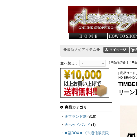
◆最新入荷アイテム◆
[ 商品名のみ ] [ 商
並べ替え：
[ 商品コード ]
NO BRAN
TIMB
リーン
商品カテゴリ
♔ブランド別
(818)
♔ヘッドバンド
(1)
■ 福BOX ■ 《※通信販売限