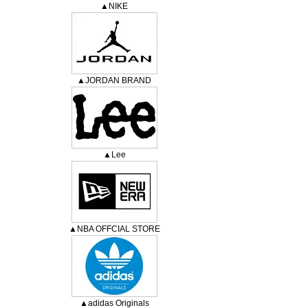
▲NIKE
▲JORDAN BRAND
▲Lee
▲NBA OFFCIAL STORE
▲adidas Originals