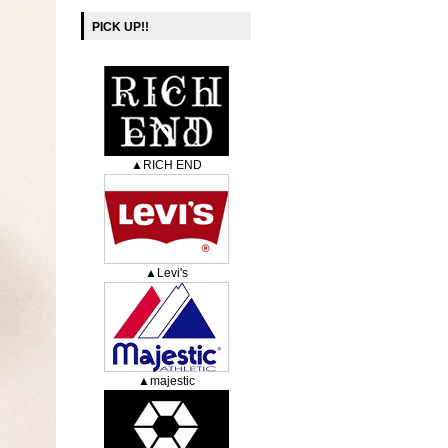
PICK UP!!
▲RICH END
▲Levi's
▲majestic