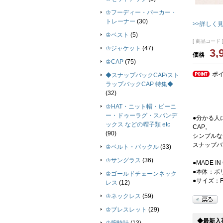
♔フーディー・パーカー・
トレーナー
(30)
>>詳しく
♔ベスト
(5)
[ 商品コード ]
♔ジャケット
(47)
3,
価格
♔CAP
(75)
ポ
◆スナップバックCAP/スト
ラップバックCAP 特集◆
(32)
♔HAT・ニット帽・ビーニ
ー・ドゥーラグ・スパンデ
●分かる人
ックス などの帽子類 etc
CAP。
(90)
シンプルな
スナップバ
♔ベルト・バックル
(33)
♔サングラス
(36)
●MADE IN
●本体：ポ
♔ゴールドチェーンネック
●サイズ：F
レス
(12)
♔ネックレス
(59)
♔ブレスレット
(29)
◆最新入