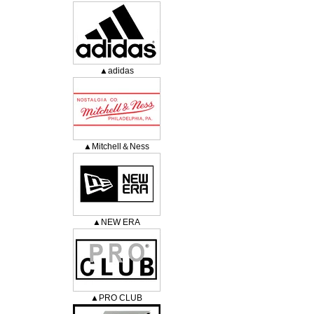
▲adidas
▲Mitchell＆Ness
▲NEW ERA
▲PRO CLUB