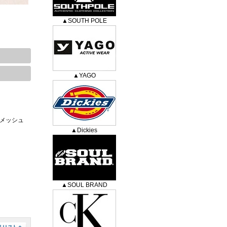
▲SOUTH POLE
▲YAGO
、メッシュ
▲Dickies
。
▲SOUL BRAND