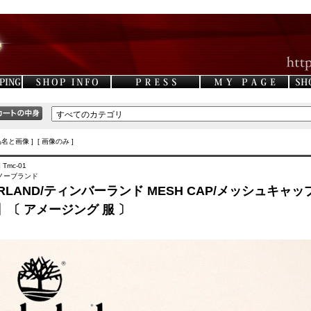
品名と画像 ] [ 画像のみ ]
 Tmc-01
D/ノーブランド
ERLAND/ティンバーランド MESH CAP/メッシュキャ
】〔 アメージング 服 〕