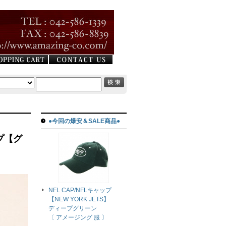
●今回の爆安＆SALE商品●
ップ【グ
NFL CAP/NFLキャップ
【NEW YORK JETS】
ディープグリーン
〔 アメージング 服 〕