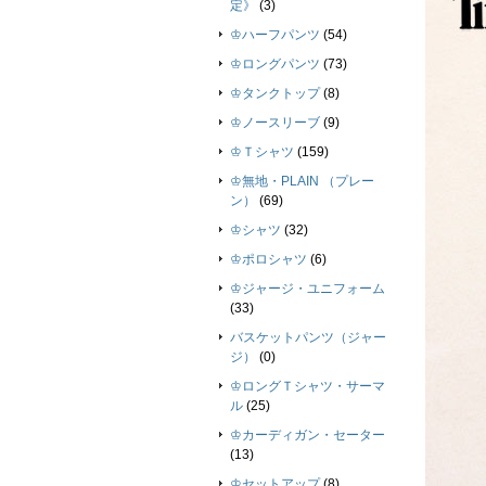
定》
(3)
♔ハーフパンツ
(54)
♔ロングパンツ
(73)
♔タンクトップ
(8)
♔ノースリーブ
(9)
♔Ｔシャツ
(159)
♔無地・PLAIN （プレー
ン）
(69)
♔シャツ
(32)
♔ポロシャツ
(6)
♔ジャージ・ユニフォーム
(33)
バスケットパンツ（ジャー
ジ）
(0)
♔ロングＴシャツ・サーマ
ル
(25)
♔カーディガン・セーター
(13)
♔セットアップ
(8)