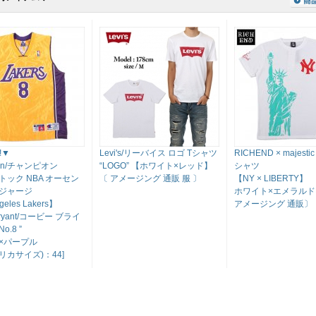
!!!▼
Levi's/リーバイス ロゴ Tシャツ
RICHEND × majesti
ion/チャンピオン
“LOGO” 【ホワイト×レッド】
シャツ
トック NBA オーセン
〔 アメージング 通販 服 〕
【NY × LIBERTY】
ジャージ
ホワイト×エメラルド
geles Lakers】
アメージング 通販〕
 Bryant/コービー ブライ
.8 ”
×パープル
メリカサイズ)：44]