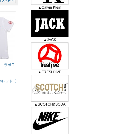
▲Calvin Klein
▲JACK
c コラボ T
▲FRESHJIVE
×レッド〔
▲SCOTCH&SODA