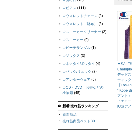
♔腕時計
(13)
♔ピアス
(111)
♔ウォレットチェーン
(3)
♔ウォレット（財布）
(3)
♔スニーカークリーナー
(2)
♔スニーカー
(9)
♔ビーチサンダル
(1)
♔ソックス
(3)
♔ネクタイ/ボウタイ
(4)
▼SALE
Champ
♔バッグ/リュック
(8)
デッドス
♔アンダーウェア
(5)
ティック
【Los An
♔CD・DVD・お香などの
“ Kobe
小物類
(45)
アント：No
イエロー
新着/売れ筋ランキング
[US(ア
新着商品
売れ筋商品ベスト30