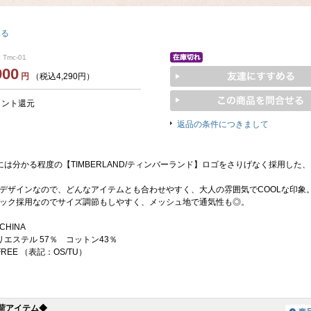
見る
 Tmc-01
900
円
（税込4,290円）
イント還元
返品の条件につきまして
には分かる程度の【TIMBERLAND/ティンバーランド】ロゴをさりげなく採用した
デザインなので、どんなアイテムとも合わせやすく、大人の雰囲気でCOOLな印象
ック採用なのでサイズ調節もしやすく、メッシュ地で通気性も◎。
 CHINA
リエステル 57％ コットン43％
REE （表記：OS/TU）
荷アイテム◆