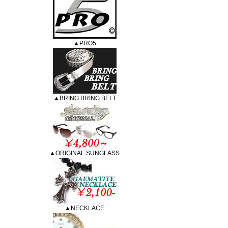
▲PRO5
▲BRING BRING BELT
▲ORIGINAL SUNGLASS
▲NECKLACE